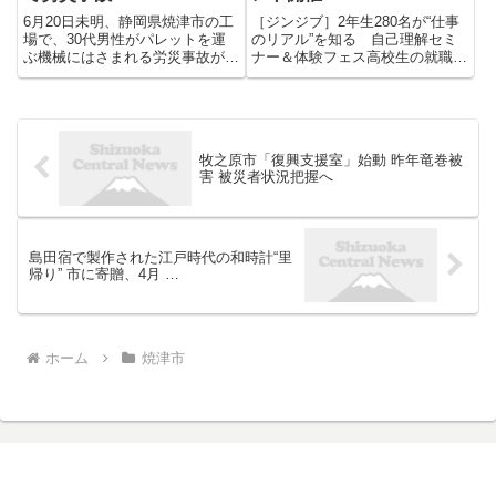
6月20日未明、静岡県焼津市の工
［ジンジブ］2年生280名が“仕事
場で、30代男性がパレットを運
のリアル”を知る 自己理解セミ
ぶ機械にはさまれる労災事故があ
ナー＆体験フェス高校生の就職を
りました。 警察によりますと、
支援する「ジンジブ」（大阪市）
20日午前2時半頃、焼津市のエス
は、11月7日に静岡県立焼津中央
エスケイフーズ株式会社 焼津工
高等学校（焼津市）の2年生を対
場で作業をしていた30代の従業
象に体験課外授業を有意義なもの
員の男性が、パレットを運ぶ...
にする準備をテーマとした...
牧之原市「復興支援室」始動 昨年竜巻被
害 被災者状況把握へ
島田宿で製作された江戸時代の和時計“里
帰り” 市に寄贈、4月 …
ホーム
焼津市