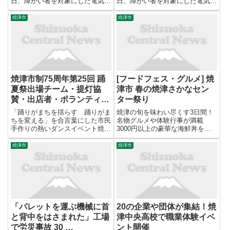
日、障がい者を対象にした電気教
日、障がい者を対象にした電気教
室が開かれました。
室が開かれました。
焼津市
焼津市
焼津市制75周年第25回 踊
[フードフェス・グルメ] 焼
夏祭出場チーム・提灯協
津市 春の焼津さかなセン
賛・出店者・ボランティア
ター祭り
募集のお知らせ
「踊りがまちを揺らす 踊りがま
焼津の旬を味わい尽くす3日間！
ちを変える」を合言葉にした市民
名物グルメや体験行事が満載
手作りの熱いダンスイベント焼津
3000円以上の豪華な海鮮丼を
市制75周年第25回 踊夏祭（おど
1500円で味わえる人気イベント
らっかさい）が2026年７月19日
「焼津めしフェスタ」をはじめ、
焼津市
焼津市
（日）に、大井川港特設会場で開
限定300食の「センター鍋」な
催されます！踊りなどの出場チー
ど、自慢のグルメを堪能できま
ム、提灯協賛、出店者（...
す。鰹の藁焼き体験や削り節体験
と...
「パレットを運ぶ機械に首
20の企業や団体が集結！焼
と背中をはさまれた」工場
津中央高校で職業体験イベ
で労災事故 30 …
ント開催