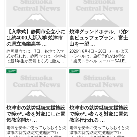
【入学式】静岡市公立小に
焼津グランドホテル、1泊2
は約4000人新入学 焼津市
食ビュッフェプラン。富士
の県立漁業高等 …
山を一望 …
静岡県内では、7日、各地で入学
2026年6月4日～20日 セール 楽天
式が行われ、静岡市では、小学校
トラベルは、旅行予約がお得な
で新1年生が元気よく式に臨んだ
「楽天トラベル スーパーSALE」
ほか、焼津市では県立漁業高等学
を6月20日まで開催している。全
園の入学式が行われました。
国のホテルや温泉宿でセールプラ
焼津市
焼津市
ンを販売しており、配布中のクー
ポンを併用すれば最大30％オフ
も適用できる。 ...
焼津市の就労継続支援施設
焼津市の就労継続支援施設
で障がい者を対象にした電
で障がい者らを対象に電気
気教室開か …
教室行われる …
電気を安全に使ってもらおうと焼
電気を安全に使ってもらおうと焼
津市の就労継続支援施設で17
津市の就労継続支援施設で17