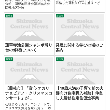
昇格した藤枝MYFCを盛り上げて
分館、岡部地区社会福祉協議会、
地域活性化を図ろうと、サッカー
岡部地区社協
のまち推進課に初となる専任のJ
リーグ担当（一人）を配置した。
藤枝市
藤枝市
抜てきされた入庁十七年目の海野
創（はじめ）さん ...
蓮華寺池公園ジャンボ滑り
発達に関する学びの場のご
台の修繕について
案内
藤枝市
藤枝市
【藤枝市】「音心 オカリ
【40歳未満の子育て前の夫
ナ＆ピアノ・クリスマスコ
婦向け住宅購入補助】仲良
ンサート」が …
し夫婦移住定住促進事業
心暖まるオカリナコンサートで、
クリスマス気分を味わおう！ 郷