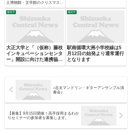
土博物館・文学館のクリスマスコ
ンサートとして、オカリナ＆ピア
ノユニット「音心」による演奏会
藤枝市
藤枝市
を開催します。百を超えるオカリ
ナと向き合う演奏家・作曲家「オ
カリナの虜 えんじろう」と、
音...
大正大学と「（仮称）藤枝
駅南循環大洲小学校線は5
インキュベーションセンタ
月12日の始発より通常運行
ー」開設に向けた連携協定
となります
を締結
♪志太マンドリン・ギターアンサンブル演
奏会♪
【募集】9月15日開催！高卒採用まるわか
りセミナーの参加者を募集します。