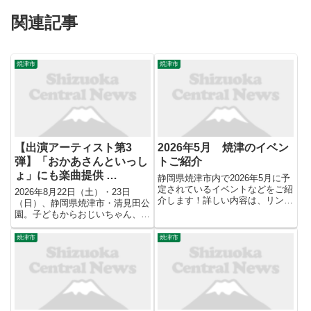
関連記事
焼津市
焼津市
【出演アーティスト第3
2026年5月 焼津のイベン
弾】「おかあさんといっし
トご紹介
ょ」にも楽曲提供 …
静岡県焼津市内で2026年5月に予
定されているイベントなどをご紹
2026年8月22日（土）・23日
介します！詳しい内容は、リンク
（日）、静岡県焼津市・清見田公
先、問合せ先等でご確認くださ
園。子どもからおじいちゃん、お
い。（各イベントは事情により延
ばあちゃんまで、家族みんなで歌
期、中止などの可能性もございま
えるバンドが櫓を囲む夏の夜へ。
焼津市
焼津市
す。事前に各自で主催者ホームペ
株式会社nonii（本社：静岡県静
ージ、SNS等をご確認いただ...
岡市、代表取締役：片寄裕介）
は、2026年8月22...