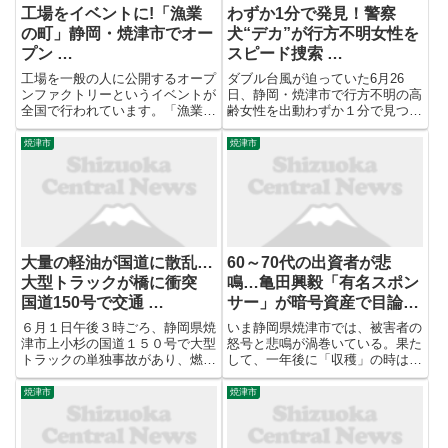
工場をイベントに!「漁業
わずか1分で発見！警察
の町」静岡・焼津市でオー
犬“デカ”が行方不明女性を
プン …
スピード捜索 …
工場を一般の人に公開するオープ
ダブル台風が迫っていた6月26
ンファクトリーというイベントが
日、静岡・焼津市で行方不明の高
全国で行われています。「漁業の
齢女性を出動わずか１分で見つけ
町」として知られ、あまり工場の
た警察犬「デカ」に、感謝状とた
イメージがない焼津市でも、3回
くさんの“おやつ”が贈られまし
焼津市
焼津市
目となるオープンファクトリーが
た。おだやかな表情で焼津警察署
開催されました。（取材・文＝三
の署長室に現れたのは、10歳の
浦徹） 「ずげえら焼津 ...
嘱託警察犬「デカ オブ テンダ...
大量の軽油が国道に散乱…
60～70代の出資者が悲
大型トラックが橋に衝突
鳴…亀田興毅「有名スポン
国道150号で交通 …
サー」が暗号資産で目論む
「巨額投資ビジネス」の実
６月１日午後３時ごろ、静岡県焼
いま静岡県焼津市では、被害者の
態
津市上小杉の国道１５０号で大型
怒号と悲鳴が渦巻いている。果た
トラックの単独事故があり、燃料
して、一年後に「収穫」の時は来
である軽油が漏れ出ました。現場
るのか。それとも、さらなる絶望
は午後３時半ごろから片側通行の
が待っているのか――。元プロボ
焼津市
焼津市
交通規制となっています。 事故
クサーの亀田興毅氏（36歳）が
があったのは、静岡県焼津市上小
手がけるボクシング興行
杉の国道１５０号で、午後３時
「3150FIGHT 10」（6月6日...