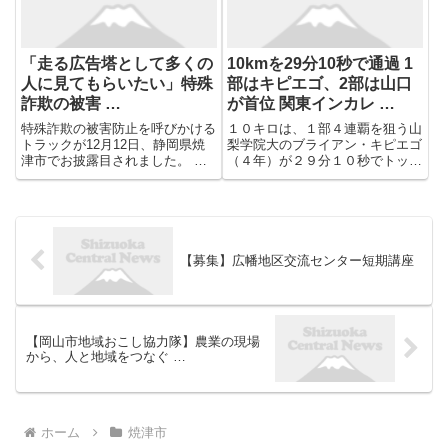
ご...
「走る広告塔として多くの
10kmを29分10秒で通過 1
人に見てもらいたい」特殊
部はキピエゴ、2部は山口
詐欺の被害 …
が首位 関東インカレ …
特殊詐欺の被害防止を呼びかける
１０キロは、１部４連覇を狙う山
トラックが12月12日、静岡県焼
梨学院大のブライアン・キピエゴ
津市でお披露目されました。 焼
（４年）が２９分１０秒でトップ
津警察署で12日朝、お披露目さ
で通過。全体２位で２部１位の創
れたのは、「防犯デザイントラッ
価大・山口翔輝（３年）が２９分
ク」です。 「トラックは、大漁
２１秒で通過した。
旗をイメージしたデザインになっ
ており、特殊詐欺防止を呼びか...
【募集】広幡地区交流センター短期講座
【岡山市地域おこし協力隊】農業の現場
から、人と地域をつなぐ …
ホーム
焼津市