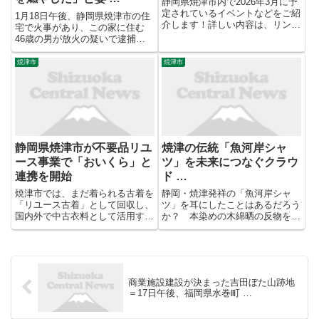
静岡県焼津市内で2026年3月に予
定されているイベントなどをご紹
1月18日午後、静岡県焼津市の住
介します！詳しい内容は、リンク
宅で火事があり、この家に住む
先、問合せ先等でご確認くださ
46歳の男が放火の疑いで逮捕さ
い。（各イベントは事情により延
れました。 現住建造物等放火の
期、中止などの可能性もございま
疑いで緊急逮捕されたのは、焼津
焼津市
焼津市
す。事前に各自で主催者ホームペ
市南小川に住む自称・会社員の男
ージ、SNS等をご確認いただ...
（46）です。警察によります
と、男は1月18日午後6時頃、
自...
静岡県焼津市が不要品リユ
焼津の伝統「魚河岸シャ
ース事業で「おいくら」と
ツ」を未来につなぐクラウ
連携を開始
ド …
焼津市では、まだ着られる古着を
静岡・焼津発祥の「魚河岸シャ
「リユース古着」として回収し、
ツ」を耳にしたことはあるだろう
国内外で中古衣料として活用する
か？ 本染めの木綿晒の反物を丁
取組を行なっており、2022年度
寧に仕立てたシャツで、通気性が
には91.80トンの古着がリユース
抜群。エアコンのない時代に焼津
活用されました。しかしながら、
の漁師が生み出した“夏の知
古着以外の製品をリユースするた
恵”だ。▶ 元記事を読む
めの取組は実施しておらず...
商業施設建設が決まった吉田ぼた山跡地
＝17日午後、福岡県水巻町 …