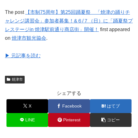
The post
【市制75周年】第25回踊夏祭 「焼津の踊りチ
ャレンジ講習会」参加者募集！&６/７（日）に「踊夏祭プ
レステージin 焼津駅前通り商店街」開催！
first appeared
on
焼津市観光協会
.
▶ 元記事を読む
焼津市
シェアする
X
Facebook
はてブ
LINE
Pinterest
コピー