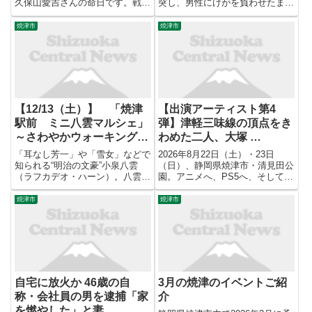
久保山愛吉さんの命日です。戦後
突し、男性にけがを負わせたまま
に起きた核の悲劇を後世に伝えよ
逃走したとして逮捕されました。
うと、久保山さんの地元・静岡県
過失運転致傷とひき逃げの疑いで
焼津市
焼津市
焼津市で追悼行事が開かれまし
逮捕されたのは、自称・焼津市三
た。 【写真を見る】「原水爆の
ケ名に住む自称・運転手の男（３
被害者は私を最後に」第五福竜
８）です。
丸...
【12/13（土）】 「焼津
【出演アーティスト第4
駅前 ミニ八雲マルシェ」
弾】津軽三味線の頂点をき
～さわやかウォーキングと
わめた二人、大塚 …
同日開催！～
「耳なし芳一」や「雪女」などで
2026年8月22日（土）・23日
知られる“明治の文豪”小泉八雲
（日）、静岡県焼津市・清見田公
（ラフカデオ・ハーン）。八雲は
園。アニメへ、PS5へ、そしてグ
焼津を愛し、晩年、6度の夏を焼
ラミーの舞台へ。世界に届く津軽
津で過ごしました。現在、小泉八
三味線の音を、踊るためでなく、
焼津市
焼津市
雲と妻・セツがモデルとなってい
聴くために。 株式会社nonii（本
る連続テレビ小説が放送されてい
社：静岡県静岡市、代表取締役：
ます！12月13日（土）、ＪＲ...
片寄裕介）は、20...
自宅に放火か 46歳の自
3月の焼津のイベントご紹
称・会社員の男を逮捕「家
介
を燃やした」と妻 …