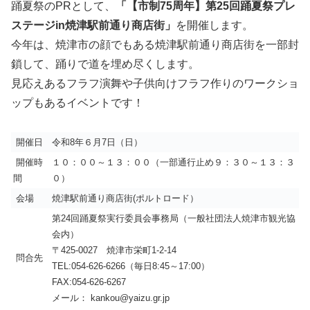
踊夏祭のPRとして、
「【市制75周年】第25回踊夏祭プレ
ステージin焼津駅前通り商店街」
を開催します。
今年は、焼津市の顔でもある焼津駅前通り商店街を一部封
鎖して、踊りで道を埋め尽くします。
見応えあるフラフ演舞や子供向けフラフ作りのワークショ
ップもあるイベントです！
開催日
令和8年６月7日（日）
開催時
１０：００～１３：００（一部通行止め９：３０～１３：３
間
０）
会場
焼津駅前通り商店街(ポルトロード）
第24回踊夏祭実行委員会事務局（一般社団法人焼津市観光協
会内）
〒425-0027 焼津市栄町1-2-14
問合先
TEL:054-626-6266（毎日8:45～17:00）
FAX:054-626-6267
メール： kankou@yaizu.gr.jp