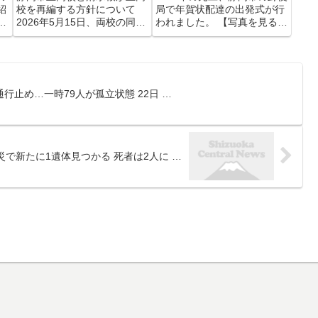
紹
校を再編する方針について
局で年賀状配達の出発式が行
日
2026年5月15日、両校の同窓
われました。 【写真を見る】
」
会が難波市長や県教委に対し
「SNSやメールの普及で減っ
夜
要望書を提出しました。 【写
ている」静岡市の郵便局で年
！
真を見る】両校の同窓会・地
賀状配達の出発式 "年賀状離
る
元自治会のメンバーが難波市
れ"顕著...元日の配達数は
豊
長や県教委に対し要望書を提
2026年も減少=静岡 静岡市葵
止め…一時79人が孤立状態 22日 …
こ
出 「伝統を失うことは静岡...
区の静岡中央郵...
で新たに1遺体見つかる 死者は2人に …