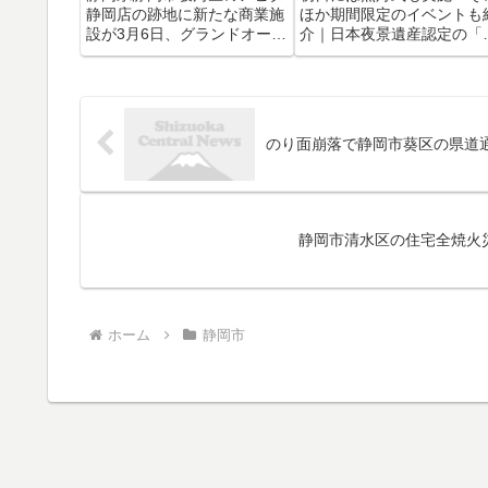
静岡店の跡地に新たな商業施
ほか期間限定のイベントも
設が3月6日、グランドオープ
介｜日本夜景遺産認定の「
ンしました。地元住民にとっ
本平の夜景」など「富士山
ては待望の施設で、初日から
「駿河湾」をバックにした
一部で入場制限がかかるほど
景を眺められるスポットも
の大にぎわいとなっていま
山・川・海の自然に恵まれ
す。6日、グランドオープン
静岡市は 、バリエーション
のり面崩落で静岡市葵区の県道通行
を迎えた「イオンセントラル
かな夜の光の風景を楽しむ
スクエ...
と...
静岡市清水区の住宅全焼火災
ホーム
静岡市