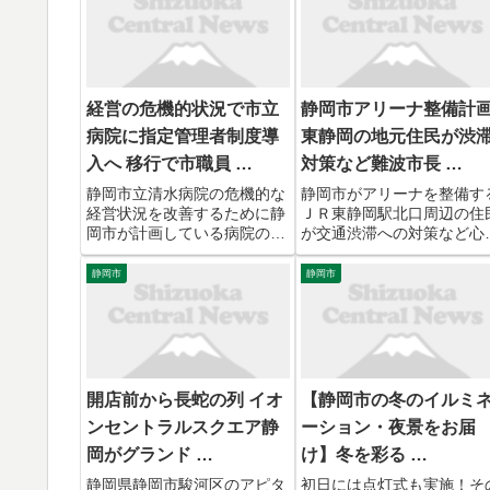
経営の危機的状況で市立
静岡市アリーナ整備計
病院に指定管理者制度導
東静岡の地元住民が渋
入へ 移行で市職員 …
対策など難波市長 …
静岡市立清水病院の危機的な
静岡市がアリーナを整備す
経営状況を改善するために静
ＪＲ東静岡駅北口周辺の住
岡市が計画している病院の再
が交通渋滞への対策など心
編。4割を超える職員が「退
される問題の解決を難波市
職を希望する」とこたえる
に求めました。 要望を行っ
静岡市
静岡市
中、5月18日、職員向けの説
のはＪＲ東静岡駅北口周辺
明会が開かれました。18日、
5つの町内会の代表たちで
清水病院の職員から大石副市
静岡市が進めるアリーナを
長に渡されたのは要求書で
とした街づくりに対し、地
す。2...
から...
開店前から長蛇の列 イオ
【静岡市の冬のイルミ
ンセントラルスクエア静
ーション・夜景をお届
岡がグランド …
け】冬を彩る …
静岡県静岡市駿河区のアピタ
初日には点灯式も実施！そ