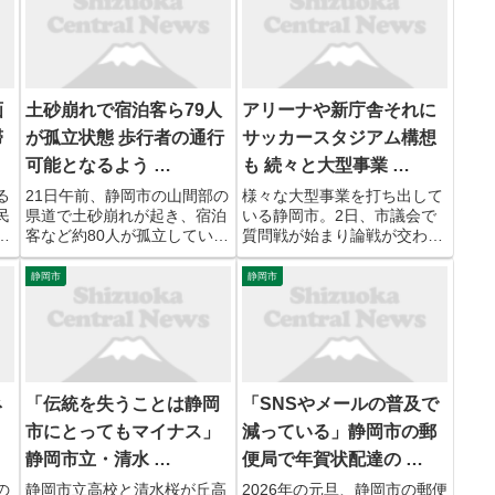
画
土砂崩れで宿泊客ら79人
アリーナや新庁舎それに
滞
が孤立状態 歩行者の通行
サッカースタジアム構想
可能となるよう …
も 続々と大型事業 …
る
21日午前、静岡市の山間部の
様々な大型事業を打ち出して
民
県道で土砂崩れが起き、宿泊
いる静岡市。2日、市議会で
配
客など約80人が孤立していま
質問戦が始まり論戦が交わさ
長
す。青木不二彦記者：ご覧の
れました。 2日から始まった
た
ように、大きく土砂が崩れ道
静岡市議会2月定例会の質問
静岡市
静岡市
の
路をふさいでいます。現在、
戦、市議から問われたのは大
、
重機による撤去作業が行われ
型事業への投資とその効果で
核
ています。土砂崩れが起きた
す。 自民党静岡市議団・平井
元
のは、葵区田代の県道南アル
正樹 議員： 財政運営にお...
プ...
ネ
「伝統を失うことは静岡
「SNSやメールの普及で
市にとってもマイナス」
減っている」静岡市の郵
静岡市立・清水 …
便局で年賀状配達の …
の
静岡市立高校と清水桜が丘高
2026年の元旦、静岡市の郵便