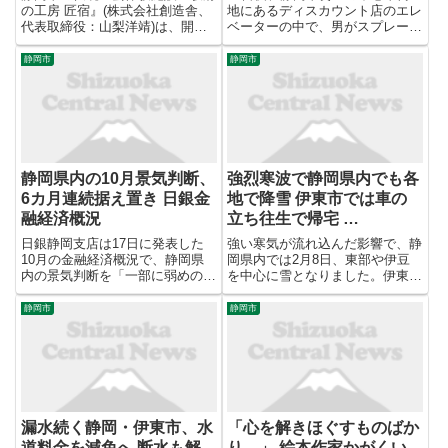
の工房 匠宿』(株式会社創造舎、
地にあるディスカウント店のエレ
代表取締役：山梨洋靖)は、開催
ベーターの中で、男がスプレーを
中の特別展示「模型の裏側展」の
噴射し、4、5人がのどや目の痛
後期企画として「模型の邂逅」を
みなどを訴えました。警察はスプ
静岡市
静岡市
開催いたします。創業84年の歴
レーを噴射した男の行方を捜して
史から紐解きます。 静岡市駿河
います。警察によりますと、25
区丸子にある「駿府の工房 匠...
日午後8時頃、静岡市葵区のデ
ィ...
静岡県内の10月景気判断、
強烈寒波で静岡県内でも各
6カ月連続据え置き 日銀金
地で降雪 伊東市では車の
融経済概況
立ち往生で帰宅 …
日銀静岡支店は17日に発表した
強い寒気が流れ込んだ影響で、静
10月の金融経済概況で、静岡県
岡県内では2月8日、東部や伊豆
内の景気判断を「一部に弱めの動
を中心に雪となりました。伊東市
きもみられるが緩やかに回復して
の国道では渋滞が発生し、約450
いる」と6カ月連続で据え置い
人が小学校などに避難しました。
静岡市
静岡市
た。個人消費は節約志向が高まっ
早咲きの桜に降り積もる雪。 伊
ており、2021年5月以来の引き下
東市では8日朝から雪がしんしん
げになった。「賃金上昇が消費...
と降り続け辺り一面真っ白に...
漏水続く静岡・伊東市、水
「心を解きほぐすものばか
道料金を減免へ 断水も解
り…」 絵本作家かがくい