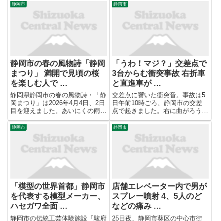
静岡市
静岡市
静岡市の春の風物詩「静岡
「うわ！マジ？」交差点で
まつり」 満開で見頃の桜
3台からむ衝突事故 右折車
を楽しむ人で …
と直進車が …
静岡県静岡市の春の風物詩・「静
交差点に響いた衝突音。事故は5
岡まつり」は2026年4月4日、2日
日午前10時ごろ、静岡市の交差
目を迎えました。あいにくの雨空
点で起きました。右に曲がろうと
となりましたが、満開となり見頃
していた白い車と、対向車線を直
の桜を楽しむ人でにぎわいまし
進してきた車が出合い頭に衝突。
静岡市
静岡市
た。 2日目を迎えた「静岡まつ
さらに後ろから来た車も突っ込
り」は雨空が広がるあいにくの天
み、3台が関係する事故となりま
気となりましたが、会場の駿...
した。映像をよく見ると、直進し
て...
「模型の世界首都」静岡市
店舗エレベーター内で男が
を代表する模型メーカー、
スプレー噴射 4、5人のど
ハセガワ全面 …
などの痛み …
静岡市の伝統工芸体験施設『駿府
25日夜、静岡市葵区の中心市街