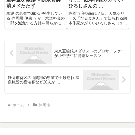
消メドたたず
ひろしさんの …
寒波 の影響で漏水が発生してい
静岡市 美術館は７日、人気シリ
る 静岡県 伊東市 が、水道料金の
ーズ「だるまさん」で知られる絵
一部を減免する方針を明らかにし
本作家かがくいひろしさん（１９
た。水道業者に漏水修理をしても
５５～２００９年）の創作エピソ
らった世帯が対象で、前年同月分
ードを紹介する講演会を同市葵区
を請求額とし、超過した分は減免
の同館で開いた。同シリーズを手
する。
がけた編集者の沖本敦 ...
東京五輪銀メダリストのプロサーファー
が小中学生に特別レッスン …
静岡市葵区の山間部の県道で土砂崩れ 温
泉施設の宿泊客など20人が …
ホーム
静岡市