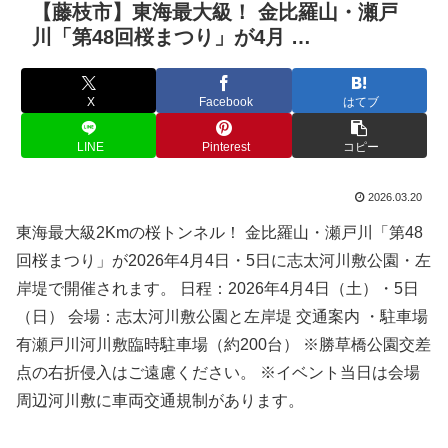
【藤枝市】東海最大級！ 金比羅山・瀬戸
川「第48回桜まつり」が4月 …
X
Facebook
はてブ
LINE
Pinterest
コピー
2026.03.20
東海最大級2Kmの桜トンネル！ 金比羅山・瀬戸川「第48
回桜まつり」が2026年4月4日・5日に志太河川敷公園・左
岸堤で開催されます。 日程：2026年4月4日（土）・5日
（日） 会場：志太河川敷公園と左岸堤 交通案内 ・駐車場
有瀬戸川河川敷臨時駐車場（約200台） ※勝草橋公園交差
点の右折侵入はご遠慮ください。 ※イベント当日は会場
周辺河川敷に車両交通規制があります。