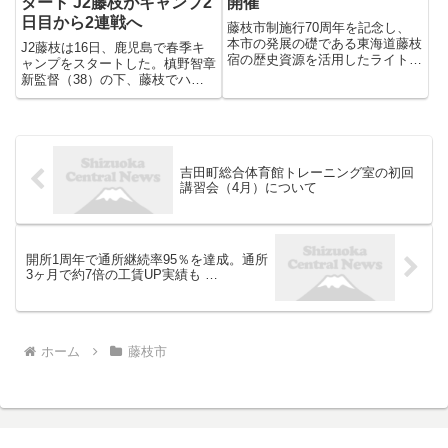
タート J2藤枝がキャンプ2
開催
日目から2連戦へ
藤枝市制施行70周年を記念し、
本市の発展の礎である東海道藤枝
J2藤枝は16日、鹿児島で春季キ
宿の歴史資源を活用したライトア
ャンプをスタートした。槙野智章
ップやプロジェクションマッピン
新監督（38）の下、藤枝でハー
グイベントを開催します。市民の
ドな練習によって進めてきたチー
郷土愛を醸成し、歴史文化の発信
ムづくりは、キャンプからより競
と周遊促進を図ります。 特徴・
争の色濃くなるフェーズに突入。
セールスポイント等 ・市内 ....
早速、きょう17日の2日目から連
戦でトレーニングマッチを行...
吉田町総合体育館トレーニング室の初回
講習会（4月）について
開所1周年で通所継続率95％を達成。通所
3ヶ月で約7倍の工賃UP実績も …
ホーム
藤枝市