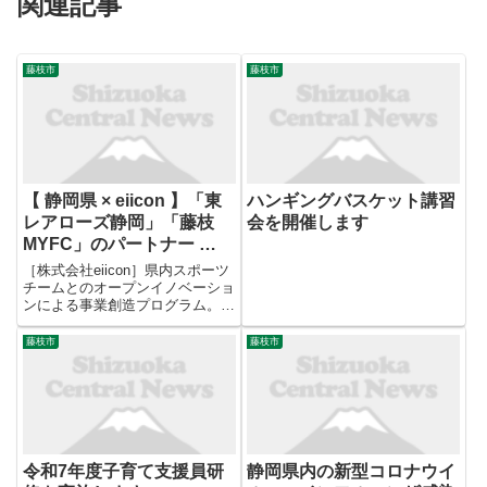
関連記事
藤枝市
藤枝市
【 静岡県 × eiicon 】「東
ハンギングバスケット講習
レアローズ静岡」「藤枝
会を開催します
MYFC」のパートナー …
［株式会社eiicon］県内スポーツ
チームとのオープンイノベーショ
ンによる事業創造プログラム。発
表に先立ち、2チーム2社が一堂
に会し ワークショップを開
藤枝市
藤枝市
催。 日本最大級のオープンイノ
ベーションプラットフォーム
「AUBA（アウバ）」を運営す
る...
令和7年度子育て支援員研
静岡県内の新型コロナウイ