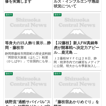
修を実施します
ルス・インフルエンザ感染
状況について
藤枝市
藤枝市
等身大の15人飾り展示…静
【J2藤枝】新人FW真鍋隼
岡・藤枝市
虎が開幕戦へ決定力アピー
ル…鹿児島 …
静岡県藤枝市岡部町の歴史資料館
「岡部宿大旅籠（はたご）柏屋
Ｊ２藤枝ＭＹＦＣは２８日、静
（かしばや）」で全国的にも珍し
岡・焼津市内での練習をメディア
い等身大ひな人形の１５人飾りが
に公開。明大から今季新加入し
展示されています。岡部町は旧東
た、名古屋Ｕ１８出身のＦＷ真鍋
海道の宿場町で、「柏屋」も江戸
隼虎（はやと、２２）が「結果を
藤枝市
藤枝市
時代には旅籠として使われていま
残してスタメンで出られるよう
した。人形は１９６０年代に引退
に」と、２月８日に迫った百年構
し...
想リーグ開幕戦（対岐阜）を見据
えた。
槙野流“過酷サバイバル”ス
「藤枝宿あかりめぐり」を