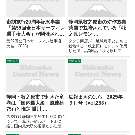
市制施行20周年記念事業
静岡県牧之原市の耕作放棄
「第59回全日本サーフィン
茶園で栽培されている「牧
選手権大会」が開催されま
之原レモン …
した
第59回全日本サーフィン選手権
タタラ商店が、地域農家とともに
大会（2025）
栽培する「牧之原レモン」を使用
した加工品3商品「牧之原レモネ
ードのもと」「牧之原レモンゼリ
ー」「牧之原レモンひんやりゼリ
牧之原市
牧之原市
ー」の販売を開始した。 約10年
前に始まった牧之原レモンの取り
組み 牧之原レモンは、日本有...
静岡・牧之原市で起きた竜
広報まきのはら 2025年
巻は「国内最大級」風速約
９月号（vol.288）
75mと推定 掛川 …
気象庁は静岡県で発生した竜巻に
ついて、風速が約75メートルに
達し国内最大級の規模だと推定さ
れると発表しました。 9月5日、