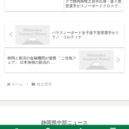
クで静岡県牧之原市出身・坂下恵
里選手がスノーボードクロスで8
位入賞を果たしました。 3月8
日、スノーボードクロスに出場し
た牧之原市出身・坂下選手は日本
の女子選手として初めてパラリン
ピックのスノーボード日本代表
パラスノーボード女子坂下恵里選手がミ
に...
ラノ・コルティナ …
静岡と新潟の金融機関が連携 「ご当地フ
ェア」 日本海側の新潟の …
ホーム
牧之原市
静岡県中部ニュース