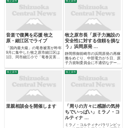
台風15号の影響で静岡県の牧之
牧之原市
牧之原市
原市などで竜巻が発生したため気
象庁は現地に職員を派遣して調査
を行ってきました。 調査の結...
音楽で復興を応援 牧之
牧之原市長「原子力施設の
原・細江区でライブ
安全性に対する信頼を損な
う」浜岡原発 …
「国内最大級」の竜巻被害が昨年
9月に集中した牧之原市細江区は
静岡県御前崎市の浜岡原発の再稼
1日、同市細江小で「竜巻災害復
働をめぐり、中部電力が５日、原
興支援ライブがんばろう！細江」
子力規制委員会に不適切なデータ
を開催した。 同区の山崎泰区長
を提出し、想定される最大の地震
が冒頭、「まだまだ復興は道半
の揺れである「基準地震動」を過
牧之原市
牧之原市
ば。短い時間だが、楽しい時間に
小評価していた疑いがあると発表
してほしい」とあいさつ。同区住
した問題で、牧之原市の杉本基久
民...
雄市長は「原子力施設の安全性
に...
里親相談会を開催します
「周りの方々に感謝の気持
ちでいっぱい」ミラノ・コ
ルティナ …
ミラノ・コルティナパラリンピッ