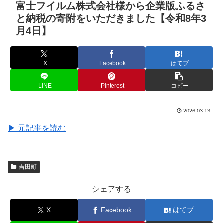
富士フイルム株式会社様から企業版ふるさ
と納税の寄附をいただきました【令和8年3
月4日】
X
Facebook
はてブ
LINE
Pinterest
コピー
2026.03.13
▶ 元記事を読む
吉田町
シェアする
X
Facebook
はてブ