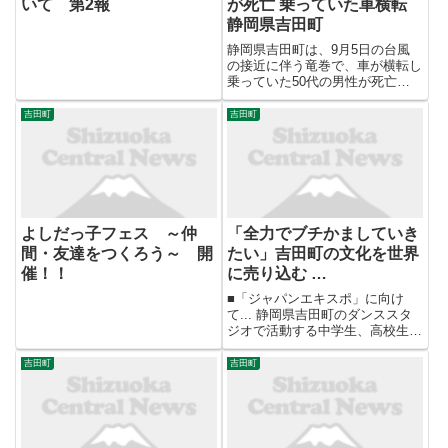
いて 第2報
が死亡 乗っていた車横転
静岡県吉田町
静岡県吉田町は、9月5日の台風
の接近に伴う竜巻で、車が横転し
乗っていた50代の男性が死亡し
たと発表しました。静岡県により
ますと、今回の竜巻による死者が
吉田町
吉田町
確認されたのは県内で初めてで
す。▶ 元記事を読む
よしだっ子フェス ～仲
「全力でブチかましていき
間・友達をつくろう～ 開
たい」吉田町の文化を世界
催！！
に売り込む …
■「ジャパンエキスポ」に向け
て... 静岡県吉田町のダンススタ
ジオで活動する中学生、高校生が
2026年7月、フランス・パリで開
催される世界最大級の日本文化の
吉田町
吉田町
祭典「ジャパンエキスポ」に招か
れました。 【写真を見る】「全
力でブチかましていきたい...