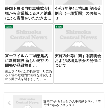
静岡トヨタ自動車株式会社
令和7年第4回吉田町議会定
様から企業版ふるさと納税
例会（一般質問）のお知ら
による寄附をいただきまし
せ
た
吉田町
吉田町
富士フイルム 工場敷地内
実施方針等に関する説明会
に新棟建設 新しい材料の
および現場見学会の開催に
開発や品質検査 …
ついて
富士フイルムは静岡県吉田町にあ
る工場の敷地内に新棟を建設しき
のう開所式を開きました。 吉田
町で半導体材料を生産する富士フ
イルム静岡工場の敷地内で、11
月稼働を開始したのは新しい材料
の開発や品質検査などを行う新棟
です。 開所式では関係者がテ
静岡市が4月1日付の人事異動を内示 「専
ー...
門性のあるゼネラリスト …