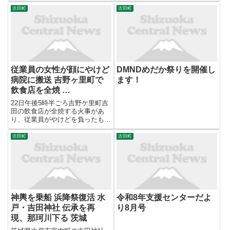
吉田町
吉田町
従業員の女性が顔にやけど
DMNDめだか祭りを開催し
病院に搬送 吉野ヶ里町で
ます！
飲食店を全焼 …
22日午後5時半ごろ吉野ケ里町吉
田の飲食店が全焼する火事があ
り、従業員がやけどを負ったもの
の命に別条はないということで
す。【吉冨綾花リポート】「吉野
吉田町
吉田町
ケ里町吉田の火事現場です。手前
の店舗と奥の建物が焼けていて、
現在も時折赤い炎が見えます。こ
の...
神輿を乗船 浜降祭復活 水
令和8年支援センターだよ
戸・吉田神社 伝承を再
り8月号
現、那珂川下る 茨城