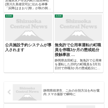
茨城県水戸市宮内町の吉田神社
(滑川久美雄宮司)に伝わる神事
「浜降(はまおり)祭」が秋の例大
祭最終日の26日、現代によみが
えった。神輿(みこし)を那珂川で
吉田町
吉田町
船に乗せ、同県ひたちなか市の河
口まで下る神事で、 ... 五島列島
キリシタン物語【後編】...
公共施設予約システムが導
無免許で公用車運転の町職
入されます
員を停職3か月の懲戒処分
接触事故 …
静岡県吉田町は、無免許で公用車
を運転した20代の町職員を3月31
日付で停職3か月の懲戒処分にし
ました。 停職3か月の処分を受け
たのは、吉田町に勤務する20代
の職員です。 吉田町によります
と、この職員は2026年2月、公用
車を運転し、吉田町片...
静岡県焼津市、ごみの分別方法をAIが案
内 スマホ撮影で瞬時に