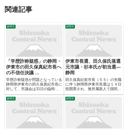
関連記事
静岡市
静岡市
「学歴詐称疑惑」の静岡・
伊東市長選、田久保氏落選
伊東市の田久保真紀市長へ
元市議・杉本氏が初当選―
の不信任決議 …
静岡
学歴詐称疑惑が問題となっている
田久保真紀前市長（５５）の失職
静岡県伊東市の田久保真紀市長に
に伴う静岡県伊東市長選は１４日
対して、市議会は31日の臨時議
投開票され、無所属新人で国民民
会で、不信任決議案を可決した。
主党県連が推薦する元市議の杉本
9月に続く再度の可決となり、田
憲也氏（４３）が初当選を果た
静岡市
静岡市
久保氏は地方自治法に基づき失職
し、田久保氏は落選した。田久保
することが決まった。田久保氏は
氏の学歴詐称疑惑で混乱した市政
同日、自身のX（旧ツイッタ
の立て直しが争点だった。投票率
ー）...
は...