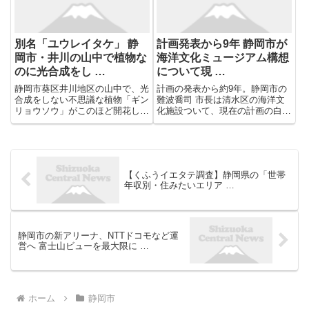
「...
別名「ユウレイタケ」 静
計画発表から9年 静岡市が
岡市・井川の山中で植物な
海洋文化ミュージアム構想
のに光合成をし …
について現 …
静岡市葵区井川地区の山中で、光
計画の発表から約9年。静岡市の
合成をしない不思議な植物「ギン
難波喬司 市長は清水区の海洋文
リョウソウ」がこのほど開花し
化施設ついて、現在の計画の白紙
た。昼でも薄暗い森林内で、一風
化を発表しました。 静岡市・難
変わった純白の姿を見せてい
波喬司 市長： 業務継続ができな
る。 ブナの自然林が残る同地区
いと判断して、本事業についての
の井川峠（標高１６３５メ ...
SPC（特別目的会社）と契約解
消に向けた協議を進めることを...
【くふうイエタテ調査】静岡県の「世帯
年収別・住みたいエリア …
静岡市の新アリーナ、NTTドコモなど運
営へ 富士山ビューを最大限に …
ホーム
静岡市