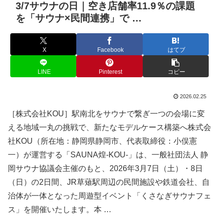
3/7サウナの日｜空き店舗率11.9％の課題
を「サウナ×民間連携」で …
X
Facebook
はてブ
LINE
Pinterest
コピー
2026.02.25
［株式会社KOU］駅南北をサウナで繋ぎ一つの会場に変
える地域一丸の挑戦で、新たなモデルケース構築へ株式会
社KOU（所在地：静岡県静岡市、代表取締役：小俣憲
一）が運営する「SAUNA煌-KOU-」は、一般社団法人 静
岡サウナ協議会主催のもと、2026年3月7日（土）・8日
（日）の2日間、JR草薙駅周辺の民間施設や鉄道会社、自
治体が一体となった周遊型イベント「くさなぎサウナフェ
ス」を開催いたします。本 …