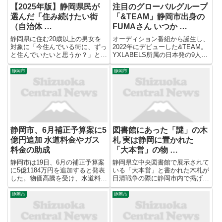
【2025年版】静岡県民が
注目のグローバルグループ
選んだ「住み続けたい街
「&TEAM」静岡市出身の
（自治体 …
FUMAさん いつか …
静岡県に住む20歳以上の男女を
オーディション番組から誕生し、
対象に「今住んでいる街に、ずっ
2022年にデビューした&TEAM。
と住んでいたいと思うか？」とい
YXLABELS所属の日本発の9人組
う設問で評価し、「いい部屋ネッ
のグローバルグループです。 メ
ト 住み続けたい街ランキング
ンバーの一人FUMAさんは静岡県
静岡市
静岡市
2025＜静岡県版＞」を発表しま
静岡市出身。2025年はアジアツ
した。調査は2021年～2025年の
アーも成功させ、紅白歌合戦にも
回答を累積して集計（一部...
初出場しました...
静岡市、6月補正予算案に5
図書館にあった「謎」の木
億円追加 水道料金やガス
札 実は静岡に置かれた
料金の助成
「大本営」の物 …
静岡市は19日、6月の補正予算案
静岡県立中央図書館で展示されて
に5億1184万円を追加すると発表
いる「大本営」と書かれた木札が
した。物価高騰を受け、水道料金
日清戦争の際に静岡市内で掲げら
と工業用のLPガス料金に対して
れたものだったことが新たに明ら
支援する。追加後の2026年度の
かになりました。 県立中央図書
静岡市
静岡市
一般会計は4047億2802万円とな
館の創立100周年を記念する展示
る。水道料金の負担軽減には4億
のひとつとして公開されている
9984万円を盛...
「大本営」と書かれた木札。