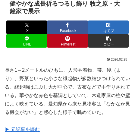
健やかな成長祈るつるし飾り 牧之原・大
鐘家で展示
X
Facebook
はてブ
LINE
Pinterest
コピー
2026.02.25
長さ1～2メートルのひもに、人形や着物、帯、毬（ま
り）、野菜といった小さな縁起物が多数結びつけられてい
る。縁起物はこぶし大が中心で、古布などで手作りされて
いる。華やかな赤色を基調としていて、木造家屋の柱や壁
によく映えている。愛知県から来た見物客は「なかなか見
る機会がない」と感心した様子で眺めていた。
▶ 元記事を読む