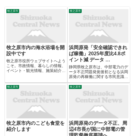
牧之原市
牧之原市
牧之原市内の海水浴場を開
浜岡原発「安全確認できれ
設中です
ば稼働」2025年度比4.8ポ
イント減 データ …
牧之原市役所ウェブサイトへよう
こそ。市政情報、暮らしの情報、
静岡県牧之原市は、中部電力のデ
イベント・観光情報、施策紹介、
ータ不正問題発覚後初となる浜岡
市議会情報など。
原発の再稼働に関する市民意識調
査の結果を公表し、「安全が確認
できれば稼働した方がよい」と回
牧之原市
牧之原市
答した人の割合は2025年度より
4.8ポイント減少しました。 調査
は無作為に抽出した16歳...
牧之原市内のこども食堂を
浜岡原発のデータ不正、周
紹介します
辺4市長が国に中部電の管
理監督徹底要請へ