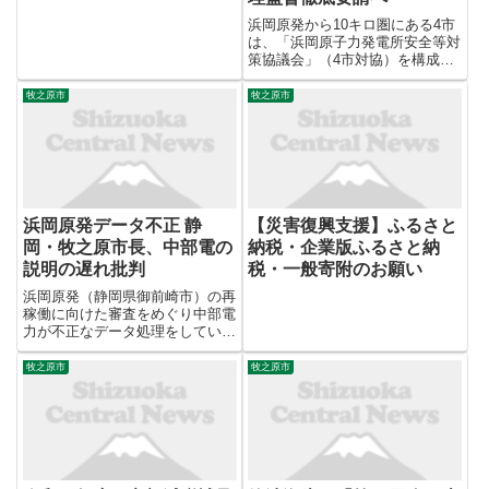
浜岡原発から10キロ圏にある4市
は、「浜岡原子力発電所安全等対
策協議会」（4市対協）を構成。
もともと事故が起きたときの避難
計画の具体化、充実化に向けて避
牧之原市
牧之原市
難道の整備を求める要望活動を
財務省 や 国土交通省 を含めて予
定していたが、今回の不祥...
浜岡原発データ不正 静
【災害復興支援】ふるさと
岡・牧之原市長、中部電の
納税・企業版ふるさと納
説明の遅れ批判
税・一般寄附のお願い
浜岡原発（静岡県御前崎市）の再
稼働に向けた審査をめぐり中部電
力が不正なデータ処理をしていた
問題を受け、同社の豊田哲也原子
力本部長は14日、静岡県牧之原
牧之原市
牧之原市
市役所榛原庁舎を訪れて陳謝し
た。杉本基久雄市長は「我々が要
請しなければ詳細な説明がなかっ
た...