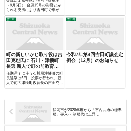
突風による横転があった駐車場
（9月6日） 台風15号の影響とみ
られる突風により吉田町で車が横
転し、中にいた男性が死亡してい
たことがわかりました。 吉田町
吉田町
吉田町
によりますと死亡したのは藤枝市
に住む自営業の男性（50代）で
す。 男性は9月5日午後1時...
町の新しいかじ取り役は吉
令和7年第4回吉田町議会定
田克也氏に 石川・津幡町
例会（12月）のお知らせ
長選 新人で町の前教育長
が初当選
任期満了に伴う石川県津幡町の町
長選挙は5日、投票が行われ、新
人で前の津幡町教育長の吉田克也
氏が初当選しました。
静岡市が2028年度から「市内共通の標準
服」導入へ 制服代は上昇 …