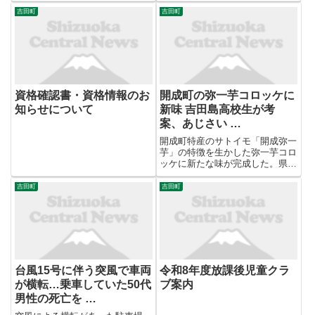
吉田町
吉田町
資格確認書・資格情報のお
開成町の弥一芋コロッケに
知らせについて
新味 吉田島高校生が考
案、あじさい …
開成町特産のサトイモ「開成弥一
芋」の特徴を生かした弥一芋コロ
ッケに新たな味が完成した。県立
吉田島高校（同町吉田島）の生徒
らがスパイスを効かせたカレー味
吉田町
吉田町
を考案。強い粘りや濃厚な甘みを
スパイスの風味が引き立てる逸品
で、6月の「あじさいまつり」
で...
台風15号に伴う突風で車両
令和8年度放課後児童クラ
が横転…乗車していた50代
ブ案内
男性の死亡を …