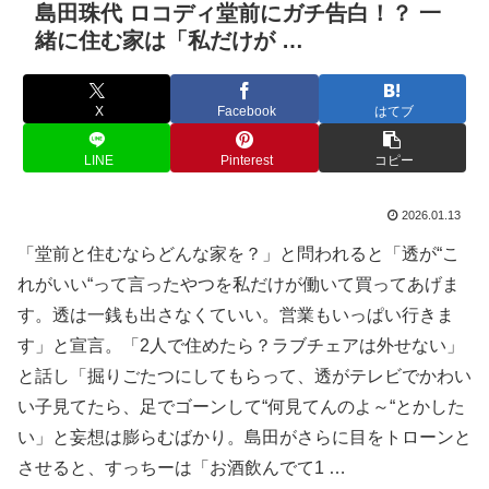
島田珠代 ロコディ堂前にガチ告白！？ 一
緒に住む家は「私だけが …
X
Facebook
はてブ
LINE
Pinterest
コピー
2026.01.13
「堂前と住むならどんな家を？」と問われると「透が“こ
れがいい“って言ったやつを私だけが働いて買ってあげま
す。透は一銭も出さなくていい。営業もいっぱい行きま
す」と宣言。「2人で住めたら？ラブチェアは外せない」
と話し「掘りごたつにしてもらって、透がテレビでかわい
い子見てたら、足でゴーンして“何見てんのよ～“とかした
い」と妄想は膨らむばかり。島田がさらに目をトローンと
させると、すっちーは「お酒飲んでて1 …