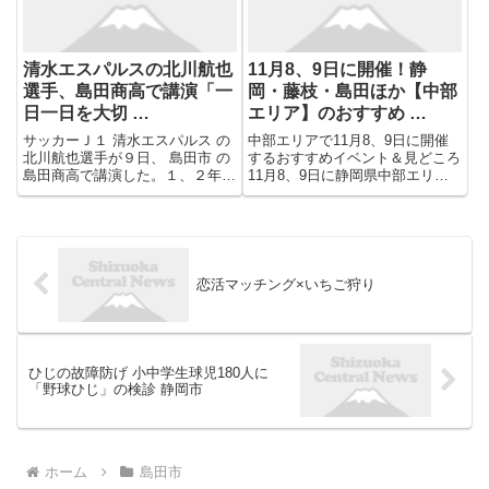
４...
清水エスパルスの北川航也
11月8、9日に開催！静
選手、島田商高で講演「一
岡・藤枝・島田ほか【中部
日一日を大切 …
エリア】のおすすめ …
サッカーＪ１ 清水エスパルス の
中部エリアで11月8、9日に開催
北川航也選手が９日、 島田市 の
するおすすめイベント＆見どころ
島田商高で講演した。１、２年生
11月8、9日に静岡県中部エリア
約３３０人が夢や練習に向き合う
で開催予定のイベントから、アッ
姿勢などを学んだ。 昨シーズン
トエス編集部イチオシのものをピ
までキャプテンを務めた北川選手
ックアップしました。ぜひ、参考
は「国や文化が違っても ...
にしてください！※イベントは随
時更新中 西部エリア｜中...
恋活マッチング×いちご狩り
ひじの故障防げ 小中学生球児180人に
「野球ひじ」の検診 静岡市
ホーム
島田市