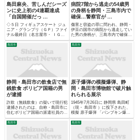
島田麻央、苦しんだシーズ
病院7階から逃走の54歳男
ンに史上初の4連覇達成
の身柄を静岡・三島市内で
「自国開催だっ …
確保…警察官が …
◇５日 フィギュアスケート ジュ
傷害と窃盗の罪に問われ、静岡・
ニア・グランプリ（ＧＰ）ファイ
伊豆の国市の病院から逃走してい
ナル最終日（名古屋市・ ＩＧア
た男の身柄が、三島市内で確保さ
リーナ ） 女子は、世界ジュニ
れました。身柄が確保されたのは
ア選手権３連覇中で今季全日本ジ
島田健太郎被告（54）です。
島田市
島田市
ュニア選手権女王の 島田麻央
2025年9月、スーパーで食品を盗
（１７）＝木下グループ＝がシー
み警備員にけがをさせたとして、
ズンベストの合計２１８・１...
傷害と窃盗の罪に問われ、起訴...
静岡・島田市の飲食店で無
原子爆弾の模擬爆弾、静
銭飲食 ボリビア国籍の男
岡・島田市博物館で破片触
が逮捕
れられる展示
詐欺（無銭飲食）の疑いで現行犯
1945年7月26日に 静岡県 島田町
逮捕されたのは、自称・島田市に
（現・ 島田市 ）に投下された、
住むボリビア国籍の派遣社員の男
模擬 原子爆弾 「パンプキン爆
（３２）です。警察によります
弾」の破片が市博物館で展示され
と、１１月８日の午後１１時３０
ている。直接触ることもできる。
島田市
島田市
半ごろから翌日の午前１時ごろの
開催中の企画展「戦争を忘れない
間、男は島田市内の飲食店で飲み
―島田が歩んだ 太平洋戦争 」の
物を注文しましたが、代金およそ
展示の一つ。21日...