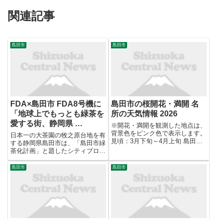
関連記事
島田市
島田市
FDA×島田市 FDA8号機に
島田市の桜開花・満開 名
「地球上でもっとも緑茶を
所の天気情報 2026
愛する街、静岡県 …
※開花・満開を観測した地点は、
背景色をピンク色で表示します。
日本一の大茶園の牧之原台地を有
見頃：3月下旬～4月上旬 島田市
する静岡県島田市は、「島田市緑
川根地区は県下有数のサクラの名
茶化計画」と題したシティプロモ
所として知られています。毎年3
ーション活動を展開しており、こ
月下旬から4月上旬にかけて、大
のたび、株式会社フジドリームエ
島田市
島田市
井川鐵道沿いの桜トンネル、家山
アラインズ(略称:FDA、本社:静岡
川沿いの緑地公... ※桜...
県静岡市、代表取締役社長:楠瀬
俊一)とネーミングライ...