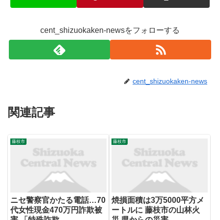
cent_shizuokaken-newsをフォローする
cent_shizuokaken-news
関連記事
藤枝市
藤枝市
ニセ警察官かたる電話…70
焼損面積は3万5000平方メ
代女性現金470万円詐欺被
ートルに 藤枝市の山林火
害 「特殊詐欺 …
災 県からの災害 …