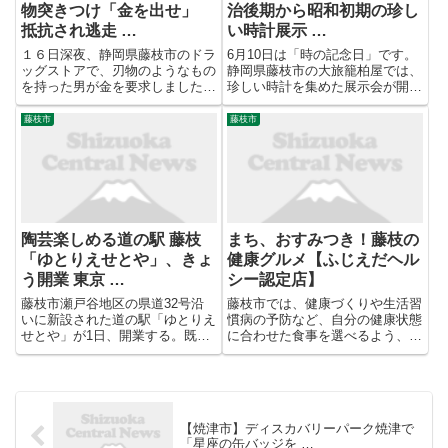
物突きつけ「金を出せ」
治後期から昭和初期の珍し
抵抗され逃走 …
い時計展示 …
１６日深夜、静岡県藤枝市のドラ
6月10日は「時の記念日」です。
ッグストアで、刃物のようなもの
静岡県藤枝市の大旅籠柏屋では、
を持った男が金を要求しました。
珍しい時計を集めた展示会が開か
男は何も取らずに逃走し、警察は
れています。 【写真を見る】6月
強盗未遂事件として捜査していま
10日「時の記念日」 明治後期か
藤枝市
藤枝市
す。 １６日午後１１時５０分ご
ら昭和初期の珍しい時計展示 ウ
ろ、藤枝市小石川町のウエルシア
クライナの木製パズル時計も＝静
藤枝小石川店で、男がレジの女
岡・藤枝市 時の記念日は...
性...
陶芸楽しめる道の駅 藤枝
まち、おすみつき！藤枝の
「ゆとりえせとや」、きょ
健康グルメ【ふじえだヘル
う開業 東京 …
シー認定店】
藤枝市瀬戸谷地区の県道32号沿
藤枝市では、健康づくりや生活習
いに新設された道の駅「ゆとりえ
慣病の予防など、自分の健康状態
せとや」が1日、開業する。既存
に合わせた食事を選べるよう、食
の公設民営温浴施設「瀬戸谷温泉
を通じた健康づくりを応援する
ゆらく」を含む約1万5900平方メ
「ふじえだヘルシー認定店」を実
ートルに、陶芸センターや農産物
施しています。 国産霜降り和牛
直売所・カフェを整備した。【藤
と国産ポークのハンバーグが2つ
倉聡子】 ...
という、食べごたえ抜群のラン
【焼津市】ディスカバリーパーク焼津で
チ。...
「星座の缶バッジを …