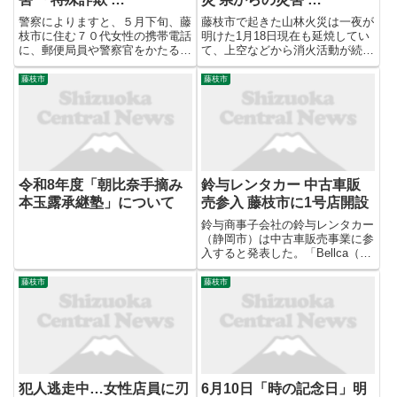
警察によりますと、５月下旬、藤
藤枝市で起きた山林火災は一夜が
枝市に住む７０代女性の携帯電話
明けた1月18日現在も延焼してい
に、郵便局員や警察官をかたる者
て、上空などから消火活動が続い
から「あなた宛てに現金書留が届
ています。これまでにケガをした
いているので取りに来てほしい」
人はいません。藤枝市岡部町玉取
藤枝市
藤枝市
「あなたは特殊詐欺グループの共
では1月17日午後0時半頃に山林
犯者として疑われており証拠もあ
火災が発生し、丸1日近くが経っ
る」「身の潔白を証明するため
た今も延焼しています。現場...
に...
令和8年度「朝比奈手摘み
鈴与レンタカー 中古車販
本玉露承継塾」について
売参入 藤枝市に1号店開設
鈴与商事子会社の鈴与レンタカー
（静岡市）は中古車販売事業に参
入すると発表した。「Bellca（ベ
ルカ）」のブランドで中古車販売
店を展開し、主にレンタル期間を
藤枝市
藤枝市
終えた車を販売する。このほど静
岡県藤枝市に1号店を開設した。
鈴与レンタカーは東海地域...
犯人逃走中…女性店員に刃
6月10日「時の記念日」明