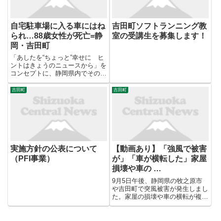
自宅駐車場に入る車にはね
吉田町ソフトランニング教
られ…88歳女性が死亡=静
室の受講生を募集します！
岡・吉田町
「あしたを“ちょっと”幸せに ヒ
ントはきょうのニュースから」を
コンセプトに、静岡県内でその日
起きた出来事を詳しく、わかりや
すく、そして、丁寧にお伝えする
吉田町
吉田町
ニュース番組です。月〜金
18:15OA ...
実施方針の公表について
【動画あり】「強風で被害
（PFI事業）
が」「車が横転した」家屋
損壊や車の …
9月5日午後、静岡県の牧之原市
や吉田町で突風被害が発生しまし
た。家屋の損壊や車の横転が複数
確認されているほか、複数のけが
人もいる模様です。 5日午後1時
前、静岡県牧之原市で「強風で被