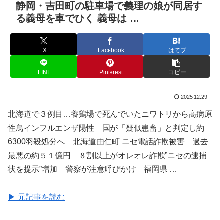
静岡・吉田町の駐車場で義理の娘が同居す
る義母を車でひく 義母は …
X
Facebook
はてブ
LINE
Pinterest
コピー
2025.12.29
北海道で３例目…養鶏場で死んでいたニワトリから高病原
性鳥インフルエンザ陽性 国が「疑似患畜」と判定し約
6300羽殺処分へ 北海道由仁町 ニセ電話詐欺被害 過去
最悪の約５１億円 ８割以上がオレオレ詐欺”ニセの逮捕
状を提示”増加 警察が注意呼びかけ 福岡県 …
▶ 元記事を読む