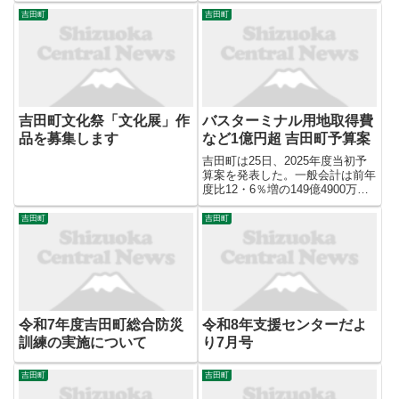
吉田町
吉田町
吉田町文化祭「文化展」作
バスターミナル用地取得費
品を募集します
など1億円超 吉田町予算案
吉田町は25日、2025年度当初予
算案を発表した。一般会計は前年
度比12・6％増の149億4900万円
で、4年連続で過去最高額を更
新。東名高速道路吉田インターチ
吉田町
吉田町
ェンジ（IC）付近にバスターミナ
ルを整備するために、待合所や駐
輪場 ...
令和7年度吉田町総合防災
令和8年支援センターだよ
訓練の実施について
り7月号
吉田町
吉田町