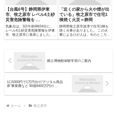
【台風6号】静岡県伊東
「近くの家から火や煙が出
市、牧之原市 レベル4土砂
ている」牧之原市で住宅1
災害危険警報を …
棟焼く火災＝静岡
気象台は、3日午前6時54分に、
静岡県牧之原市波津で住宅1棟を
レベル4土砂災害危険警報を伊東
焼く火事がありました。 この火
市、牧之原市に発表しました。
事によるけが人は、今のところ確
中部、伊豆、西部では、土砂災害
認されていません。 5月10日午前
に厳重に警戒してください。
11時50分頃、静岡県牧之原市波
【土砂災害警報（発表中）】 ■静
津で「近くの家から火や煙が出て
岡市南部 ●レベル3土砂災害警報
いる」と119番通報がありまし
■静岡市北部 ●レベル2...
た。 消防によりますと、...
郷土博物館体験学習のご案内
1口5000円で1万円分の“デジタル商品
券”事業費など 90億8400万円の …
ホーム
牧之原市