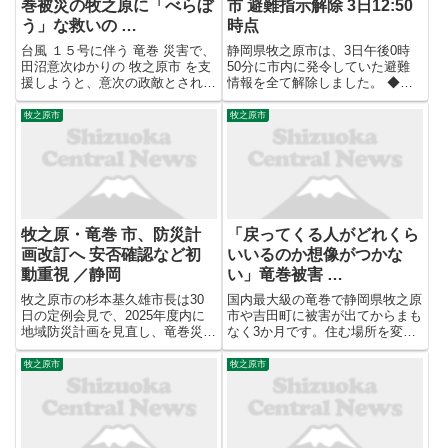
巻被災の牧之原に「べらぼ
市 避難指示解除 3日12:50
う」な救いの …
時点
台風 １５号に伴う 竜巻 災害で、
静岡県牧之原市は、3日午後0時
田沼意次ゆかりの 牧之原市 を支
50分に市内に発令していた避難
援しようと、意次の政敵とされて
情報を全て解除しました。 ◆自
きた松平定信ゆかりの 福島県白
治体による補足情報 土砂災害危
河市 が２１日、職員を被災地に
険警報及び大雨警報が解除された
牧之原市
牧之原市
派遣した。支援経験が豊富な白河
ことに伴い、市内に発令していた
市の職員は「困っている方を
全ての避難指示を解除します。
...▶ 元記事を読む
引き続き気象情報に注意してく
だ...
牧之原・竜巻 市、防災計
「戻ってくる人がどれくら
画改訂へ 安否確認など初
いいるのか想像がつかな
動重視 ／静岡
い」竜巻被害 …
牧之原市の杉本基久雄市長は30
国内最大級の竜巻で静岡県牧之原
日の定例会見で、2025年度内に
市や吉田町に被害が出てからまも
地域防災計画を見直し、竜巻災害
なく3か月です。住む場所を変え
の経験を踏まえた改訂版を作成す
た人もいれば家を直して元の場所
ることを明らかにした。発災直後
で生活する人もいて、復旧は進ん
牧之原市
牧之原市
の被害状況の把握、とりわけ住民
でいますが被災地からはいまも不
の安否確認など初動体制に課題を
安の声が聞こえてきます。 牧之
残したとして、県警や消防との...
原市に住む平賀正廣さん。空き
家...