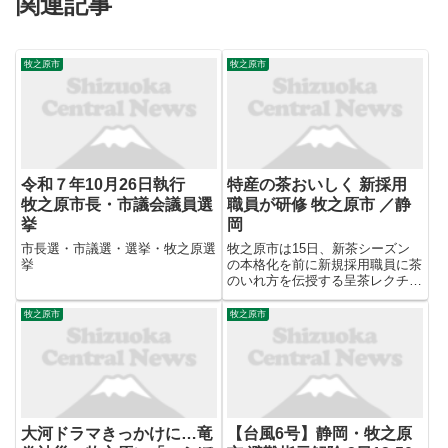
関連記事
牧之原市
牧之原市
令和７年10月26日執行
特産の茶おいしく 新採用
牧之原市長・市議会議員選
職員が研修 牧之原市 ／静
挙
岡
市長選・市議選・選挙・牧之原選
牧之原市は15日、新茶シーズン
挙
の本格化を前に新規採用職員に茶
のいれ方を伝授する呈茶レクチャ
ーを行った。講師役の大石光良副
市長の実演の後、新採職員たちは
牧之原市
牧之原市
冷ました湯を急須に注ぎ、真剣な
表情で湯飲みにつぎ分けた。 レ
クチャーは研修の一環として市
総...
大河ドラマきっかけに…竜
【台風6号】静岡・牧之原