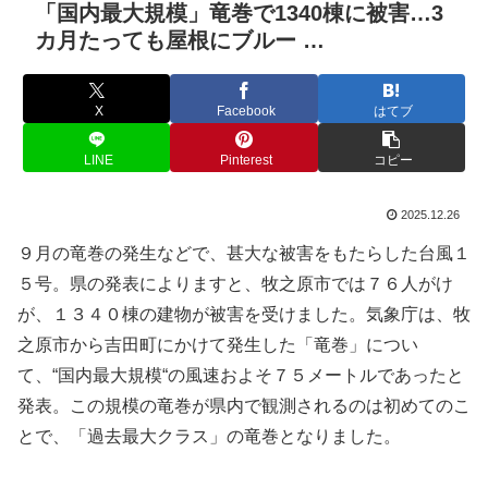
「国内最大規模」竜巻で1340棟に被害…3
カ月たっても屋根にブルー …
X
Facebook
はてブ
LINE
Pinterest
コピー
2025.12.26
９月の竜巻の発生などで、甚大な被害をもたらした台風１
５号。県の発表によりますと、牧之原市では７６人がけ
が、１３４０棟の建物が被害を受けました。気象庁は、牧
之原市から吉田町にかけて発生した「竜巻」につい
て、“国内最大規模“の風速およそ７５メートルであったと
発表。この規模の竜巻が県内で観測されるのは初めてのこ
とで、「過去最大クラス」の竜巻となりました。