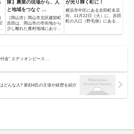
当
隊】農業の現場から、人
が光り輝く町に！
と地域をつなぐ …
横浜市中区にある吉田町名店
街。11月22日（火）に、吉田
初
［岡山市］岡山市北区建部町
町の入口（野毛側）にある2
町
吉田は、岡山市の市街地から
本の大きなメタセコイアの木
。
少し離れた農村地域にありま
と「ノラねこ通り」のネオン
ら
す。 この吉田地区の農地を
看板をライトアップする点灯
登
支えているのは「吉田ファー
式を行います。 点灯期間は
で
ム」をはじめとした地域の農
11月22日（火）～2月28日
の
家さんたちです。吉田ファー
（火）。 横浜・吉田町は...
00
ムは、この地域の農地を守
付金” エディオンピース …
果
り、「食」を支える重要な農
家。しか...
はどんな人? 新顔4氏の主張や経歴を紹介