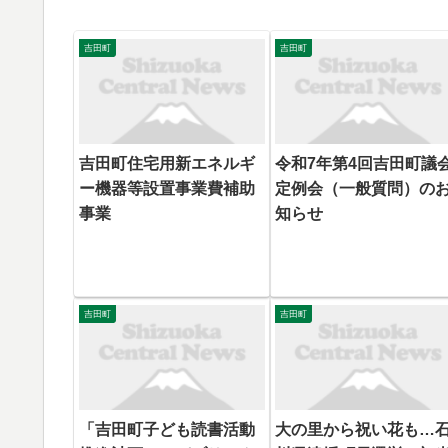
吉田町
吉田町
吉田町住宅用新エネルギ
令和7年第4回吉田町議
ー機器等設置事業費補助
定例会（一般質問）の
事業
知らせ
吉田町
吉田町
「吉田町子ども読書活動
大の里から祝い花も…