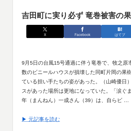
吉田町に実り必ず 竜巻被害の
X
Facebook
はてブ
9月5日の台風15号通過に伴う竜巻で、牧之
数のビニールハウスが損壊した同町片岡の果
ている担い手たちの姿があった。（山崎優日）
スがあった場所は更地になっていた。「涙ぐ
年（まんねん）一成さん（39）は、自らビ …
▶ 元記事を読む