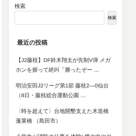
検索
検索
最近の投稿
【J2藤枝】DF鈴木翔太が先制V弾 メガ
ホンを握って絶叫「勝ったぞー …
明治安田J2リーグ第1節 藤枝2―0仙台
（8日・藤枝総合運動公園 …
〈時を超えて〉台地開墾支えた木造橋
蓬莱橋 （島田市）