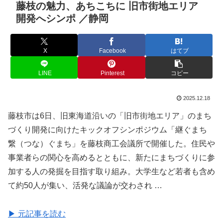
藤枝の魅力、あちこちに 旧市街地エリア
開発へシンポ ／静岡
X
Facebook
はてブ
LINE
Pinterest
コピー
2025.12.18
藤枝市は6日、旧東海道沿いの「旧市街地エリア」のまち
づくり開発に向けたキックオフシンポジウム「継ぐまち
繋（つな）ぐまち」を藤枝商工会議所で開催した。住民や
事業者らの関心を高めるとともに、新たにまちづくりに参
加する人の発掘を目指す取り組み。大学生など若者も含め
て約50人が集い、活発な議論が交わされ …
▶ 元記事を読む