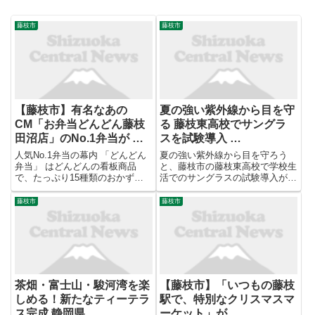
藤枝市
藤枝市
【藤枝市】有名なあの
夏の強い紫外線から目を守
CM「お弁当どんどん藤枝
る 藤枝東高校でサングラ
田沼店」のNo.1弁当が …
スを試験導入 …
人気No.1弁当の幕内 「どんどん
夏の強い紫外線から目を守ろう
弁当」 はどんどんの看板商品
と、藤枝市の藤枝東高校で学校生
で、たっぷり15種類のおかずが
活でのサングラスの試験導入が7
入っています。色々と食べたい人
月スタートしました。 これは、
にぴったりのお弁当です。おかず
夏の暑さとともに、強い紫外線か
藤枝市
藤枝市
がたくさん入っているので、ご飯
ら高校生の目を保護しようと、藤
との相性も抜群です。とても豪華
枝東高校とZoffが連携して導入し
でボリューム満点で嬉しいです...
たもので、サングラスの使用を...
茶畑・富士山・駿河湾を楽
【藤枝市】「いつもの藤枝
しめる！新たなティーテラ
駅で、特別なクリスマスマ
ス完成 静岡県 …
ーケット」が …