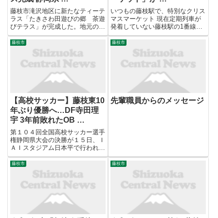
藤枝市滝沢地区に新たなティーテ
いつもの藤枝駅で、特別なクリス
ラス「たきさわ田遊びの郷 茶遊
マスマーケット 現在定期列車が
びテラス」が完成した。地元の茶
発着していない藤枝駅の1番線ホ
生産者の中山隆豪さん（５６）が
ームを会場に、 「クリスマスマ
管理する茶畑内に設置した。約２
ーケット」 を開催します。藤枝
藤枝市
藤枝市
千平方メートルの茶畑や 富士山
にゆかりのある店舗を中心に、飲
、駿河湾などの絶景を ...
食や雑貨の人気店が大集結。当日
は1番線ホームに車両を停車
し、...
【高校サッカー】藤枝東10
先輩職員からのメッセージ
年ぶり優勝へ…DF寺田理
宇 3年前敗れたOB …
第１０４回全国高校サッカー選手
権静岡県大会の決勝が１５日、Ｉ
ＡＩスタジアム日本平で行われ
る。１０年ぶりの優勝を目指す藤
枝東が、３年ぶりの頂点を狙う浜
藤枝市
藤枝市
松開誠館と対戦。身長１８１セン
チのセンターバック・寺田理宇
（りう、３年）が、無失点での勝
利を...