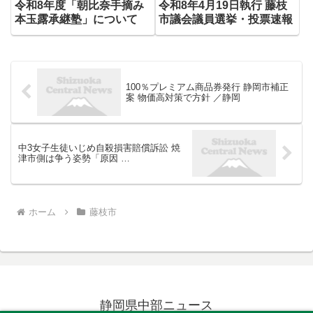
令和8年度「朝比奈手摘み
令和8年4月19日執行 藤枝
本玉露承継塾」について
市議会議員選挙・投票速報
100％プレミアム商品券発行 静岡市補正
案 物価高対策で方針 ／静岡
中3女子生徒いじめ自殺損害賠償訴訟 焼
津市側は争う姿勢「原因 …
ホーム
藤枝市
静岡県中部ニュース