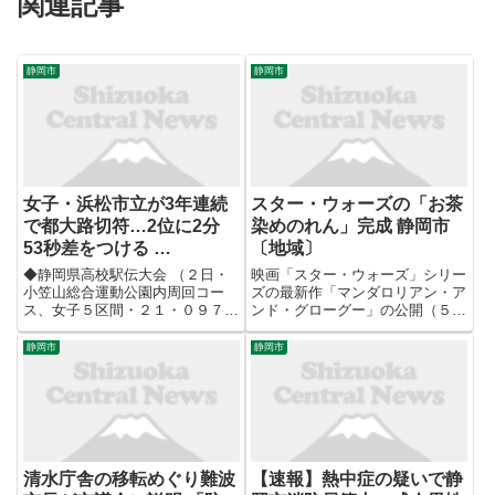
関連記事
静岡市
静岡市
女子・浜松市立が3年連続
スター・ウォーズの「お茶
で都大路切符…2位に2分
染めのれん」完成 静岡市
53秒差をつける …
〔地域〕
◆静岡県高校駅伝大会 （２日・
映画「スター・ウォーズ」シリー
小笠山総合運動公園内周回コー
ズの最新作「マンダロリアン・ア
ス、女子５区間・２１・０９７５
ンド・グローグー」の公開（５月
キロ） 女子は浜松市立が３年連
２２日）を記念し、静岡市の染め
続４回目の優勝を飾り、１２月２
物職人が「お茶染め」と呼ばれる
静岡市
静岡市
１日に京都で行われる全国大会出
技法で制作した、主人公を描いた
場権を獲得した。上位６校は東海
のれんが完成し、同市の伝統工芸
大会（２３日・三重）に出場し、
工房でお披露目された。担当者
各...
に...
清水庁舎の移転めぐり難波
【速報】熱中症の疑いで静