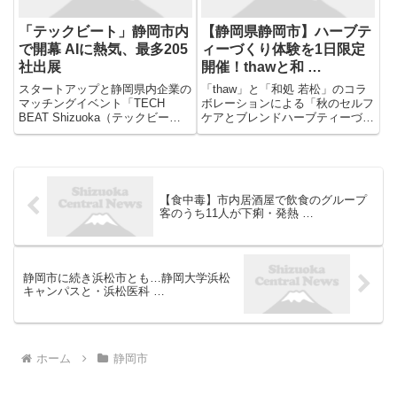
「テックビート」静岡市内
【静岡県静岡市】ハーブテ
で開幕 AIに熱気、最多205
ィーづくり体験を1日限定
社出展
開催！thawと和 …
スタートアップと静岡県内企業の
「thaw」と「和処 若松」のコラ
マッチングイベント「TECH
ボレーションによる「秋のセルフ
BEAT Shizuoka（テックビート
ケアとブレンドハーブティーづく
静岡）2026」が23日、静岡市内
り体験」は、秋の訪れとともに心
で開幕した。スタートアップ関連
と身体がほっとゆるむひとときに
の展示会では県内最大で、出展社
ぴったりの企画。「コトコト
数は過去最多の205社となった。
STORE」で人気のハーブティー
会場は例年以上...
を、和の空間「和処 若松」で...
【食中毒】市内居酒屋で飲食のグループ
客のうち11人が下痢・発熱 …
静岡市に続き浜松市とも…静岡大学浜松
キャンパスと・浜松医科 …
ホーム
静岡市