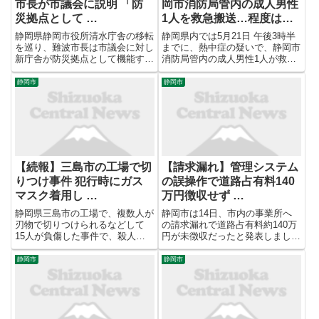
市長が市議会に説明 「防
岡市消防局管内の成人男性
災拠点として …
1人を救急搬送…程度は軽
症(静岡)
静岡県静岡市役所清水庁舎の移転
静岡県内では5月21日 午後3時半
を巡り、難波市長は市議会に対し
までに、熱中症の疑いで、静岡市
新庁舎が防災拠点として機能する
消防局管内の成人男性1人が救急
と説明ました。 静岡県静岡市は
搬送されました。傷病程度は軽症
老朽化した清水庁舎についてJR
だということです。
静岡市
静岡市
清水駅東口に移転する方針を固め
ていますが、市が示す津波ハザー
ドマップの浸水想定区域内であ
る...
【続報】三島市の工場で切
【請求漏れ】管理システム
りつけ事件 犯行時にガス
の誤操作で道路占有料140
マスク着用し …
万円徴収せず …
静岡県三島市の工場で、複数人が
静岡市は14日、市内の事業所へ
刃物で切りつけられるなどして
の請求漏れで道路占有料約140万
15人が負傷した事件で、殺人未
円が未徴収だったと発表しまし
遂の疑いで逮捕された男は、犯行
た。 静岡市によりますと、市が
時にガスマスクを付け漂白剤をま
管理する道路に排水管やガス管、
静岡市
静岡市
いていたことが新たに分かりまし
電力線、通信線などを埋設し占用
た。 警察や消防によりますと26
する場合、「道路占用料」を納付
日午後4時半ごろ、三島市南二
することになっています。
日...