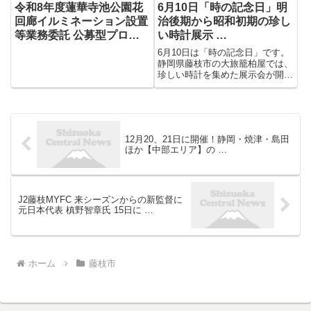
令和8年度蓮華寺池公園花
6月10日「時の記念日」明
回廊イルミネーション設置
治後期から昭和初期の珍し
等業務委託 公募型プロポ
い時計展示 …
ーザル実施について
6月10日は「時の記念日」です。
静岡県藤枝市の大旅籠柏屋では、
珍しい時計を集めた展示会が開か
れています。 【写真を見る】6月
10日「時の記念日」 明治後期か
ら昭和初期の珍しい時計展示 ウ
クライナの木製パズル時計も＝静
岡・藤枝市 時の記念日は...
12月20、21日に開催！静岡・焼津・島田
ほか【中部エリア】の …
J2藤枝MYFC 来シーズンからの新監督に
元日本代表 槙野智章氏 15日に …
ホーム
藤枝市