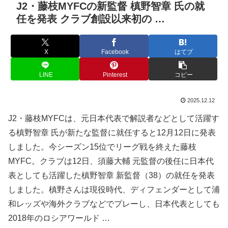
J2・藤枝MYFCの新監督 槙野智章 氏の就
任を発表 クラブ創設以来初の …
X
Facebook
はてブ
LINE
Pinterest
コピー
2025.12.12
J2・藤枝MYFCは、元日本代表で解説者などとして活躍す
る槙野智章 氏が新たな監督に就任すると12月12日に発表
しました。今シーズン15位でリーグ戦を終えた藤枝
MYFC。クラブは12日、須藤大輔 元監督の後任に日本代
表としても活躍した槙野智章 新監督（38）の就任を発表
しました。槙野さんは現役時代、ディフェンダーとして浦
和レッズや海外クラブなどでプレーし、日本代表としても
2018年のロシアワールド …