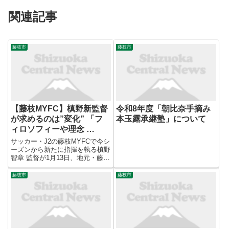
関連記事
藤枝市
藤枝市
【藤枝MYFC】槙野新監督
令和8年度「朝比奈手摘み
が求めるのは”変化” 「フ
本玉露承継塾」について
ィロソフィーや理念 …
サッカー・J2の藤枝MYFCで今シ
ーズンから新たに指揮を執る槙野
智章 監督が1月13日、地元・藤枝
市にある神社で必勝を祈願しまし
た。 選手たちを勢いよく出迎え
藤枝市
藤枝市
たJ2・藤枝MYFCの槙野智章 監
督。 13日朝、本拠地を置く藤枝
市の飽波神社で必...