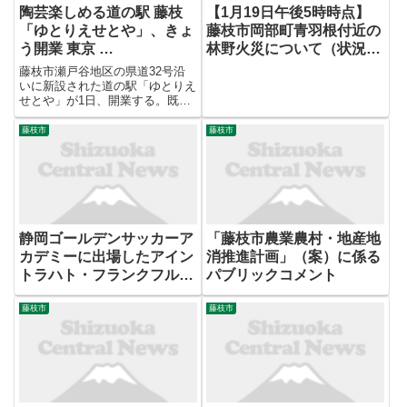
陶芸楽しめる道の駅 藤枝
【1月19日午後5時時点】
「ゆとりえせとや」、きょ
藤枝市岡部町青羽根付近の
う開業 東京 …
林野火災について（状況報
告）
藤枝市瀬戸谷地区の県道32号沿
いに新設された道の駅「ゆとりえ
せとや」が1日、開業する。既存
の公設民営温浴施設「瀬戸谷温泉
ゆらく」を含む約1万5900平方メ
藤枝市
藤枝市
ートルに、陶芸センターや農産物
直売所・カフェを整備した。【藤
倉聡子】 ...
静岡ゴールデンサッカーア
「藤枝市農業農村・地産地
カデミーに出場したアイン
消推進計画」（案）に係る
トラハト・フランクフルト
パブリックコメント
（U-15）選手のサイン色紙
藤枝市
藤枝市
を3名様にプレゼント