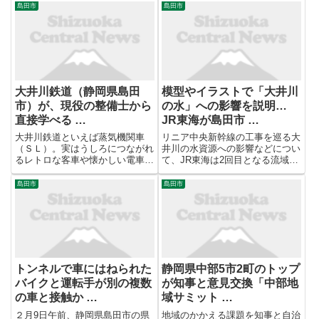
島田市
島田市
大井川鉄道（静岡県島田
模型やイラストで「大井川
市）が、現役の整備士から
の水」への影響を説明…
直接学べる …
JR東海が島田市 …
大井川鉄道といえば蒸気機関車
リニア中央新幹線の工事を巡る大
（ＳＬ）。実はうしろにつながれ
井川の水資源への影響などについ
るレトロな客車や懐かしい電車
て、JR東海は2回目となる流域で
も、日本でここにしかないと言っ
の住民説明会を島田市で実施しま
ても過言ではないほど貴重な動態
した。 【写真を見る】模型やイ
島田市
島田市
保存車両だ。このツアーでは、ふ
ラストで「大井川の水」への影響
だん見られない現役整備士から直
を説明…JR東海が島田市で2回目
接話を聞くほか、車両基地の裏側
の住民説明会=静岡 11月...
に潜...
トンネルで車にはねられた
静岡県中部5市2町のトップ
バイクと運転手が別の複数
が知事と意見交換「中部地
の車と接触か …
域サミット …
２月9日午前、静岡県島田市の県
地域のかかえる課題を知事と自治