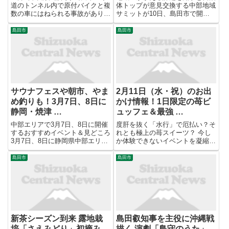
道のトンネル内で原付バイクと複
体トップが意見交換する中部地域
数の車にはねられる事故があり、
サミットが10日、島田市で開か
原付バイクの運転手が死亡しまし
れました。 中部地域サミットに
た。 【写真を見る】事故があっ
は静岡県中部5市2町のトップが
島田市
島田市
た島田市身成の新鍋島トンネル
参加し、持続可能な公共交通や静
この事故をめぐり警察は、現場か
岡空港の活性化、竜巻への対応な
ら逃げた車を運転していた人物
どの課題が提起されました。
を...
サウナフェスや朝市、やま
2月11日（水・祝）のお出
め釣りも！3月7日、8日に
かけ情報！1日限定の苺ビ
静岡・焼津 …
ュッフェ＆最強 …
中部エリアで3月7日、8日に開催
度肝を抜く「水行」で厄払い？そ
するおすすめイベント＆見どころ
れとも極上の苺スイーツ？ 今し
3月7日、8日に静岡県中部エリア
か体験できないイベントを凝縮！
で開催されるイベントに加え、い
2月11日（水・祝）に静岡県内で
まアクセスが集中している人気イ
開催される注目イベントをまとめ
島田市
島田市
ベント・ベスト5をピックアッ
ました。 駅近で楽しむプレミア
プ！ 編集部イチオシ情報と、み
ムないちごビュッフェから、冷水
んなが注目している話題のス...
をかぶる迫力の「水行」や福...
新茶シーズン到来 露地栽
島田叡知事を主役に沖縄戦
培「さえみどり」初摘み
描く 演劇「島守のうた」