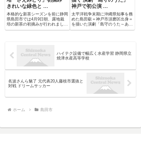
きれいな緑色と …
神戸で初公演 …
本格的な新茶シーズンを前に静岡
太平洋戦争末期に沖縄県知事を務
県島田市では4月9日朝、露地栽
めた島田叡＝神戸市須磨区出身＝
培の新茶の初摘みが行われまし
を描いた演劇「島守のうた～あし
た。 【写真を見る】新茶シーズ
た天気にしておくれ」が、神戸市
ン到来 露地栽培「さえみどり」
中央区の神戸文化ホールで上演さ
初摘み きれいな緑色と軽やかな
れた。沖縄の俳優を中心に神戸の
甘み特徴＝静岡・島田市 島田市
役者も共演。２０万人以上が犠牲
阪本にある茶畑では、午前8時か
になった地上戦の悲惨さを迫真
ハイテク設備で幅広く水産学習 静岡県立
ら...
の...
焼津水産高等学校
名波さんら魅了 元代表20人藤枝市選抜と
対戦 ドリームサッカー
ホーム
島田市