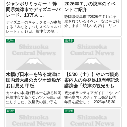
ジャンボリミッキー！ 静
2026年７月の焼津のイベ
岡県焼津市でディズニーパ
ントご紹介
レード、13万人 …
静岡県焼津市で2026年７月に予
定されているイベントなどをご紹
ディズニーのキャラクターが参加
介します！詳しい内容は、リンク
する「みなとまつりスペシャルパ
先、問合せ先等でご確認くださ
レード」が17日、焼津市の焼津
い。（各イベントは事情により延
漁港新港地区で繰り広げられた。
期、中止などの可能性もございま
市制75周年を記念して、市が企
焼津市
焼津市
す。事前に各自で主催者ホームペ
画した。 演舞やみこし、ブラス
ージ、SNS等をご確認いただけ...
バンドなど総勢500人の市民パレ
ードの後、ミッキーマウスやミ...
水揚げ日本一を誇る焼津に
【5/30（土）】やいづ観光
国内最大級のカツオ漁船が
案内人の会発足10周年記念
お目見え 甲板 …
講演会「焼津の観光をもっ
と面白く！」参加者募集！
カツオの水揚げ日本一を誇る静岡
観光ボランティアガイド「やいづ
県焼津市で新たなカツオ漁船が誕
観光案内人の会」では発足10周
生しました。次世代の担い手を呼
年目を記念して、2026年5月30日
び起こそうと船員の負担を減らす
（土）に講演会を行ないます！講
仕掛けが施されています。いった
師は焼津の歴史に関する興味深い
焼津市
焼津市
いどんな船なのでしょうか？ 高
記事を手掛けてきた、静岡新聞の
本圭市 記者： 午前7時過ぎで
鈴木美晴さん。一般の皆さま、観
す。大漁旗をなびかせて、大き
光事業者の皆さまなども大...