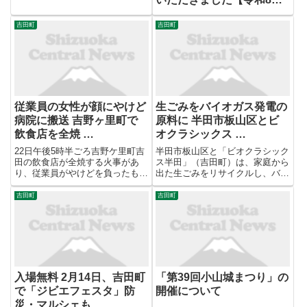
月31日】
吉田町
吉田町
従業員の女性が顔にやけど
生ごみをバイオガス発電の
病院に搬送 吉野ヶ里町で
原料に 半田市板山区とビ
飲食店を全焼 …
オクラシックス …
22日午後5時半ごろ吉野ケ里町吉
半田市板山区と「ビオクラシック
田の飲食店が全焼する火事があ
ス半田」（吉田町）は、家庭から
り、従業員がやけどを負ったもの
出た生ごみをリサイクルし、バイ
の命に別条はないということで
オガス発電の原料として活用する
す。【吉冨綾花リポート】「吉野
実証実験を始めた。同社が運営す
吉田町
吉田町
ケ里町吉田の火事現場です。手前
るバイオガス発電施設「ビオぐる
の店舗と奥の建物が焼けていて、
ファクトリーHANDA」（松堀
現在も時折赤い炎が見えます。こ
町）に持ち込んで活用する。市
の...
内...
入場無料 2月14日、吉田町
「第39回小山城まつり」の
で「ジビエフェスタ」防
開催について
災・マルシェも …