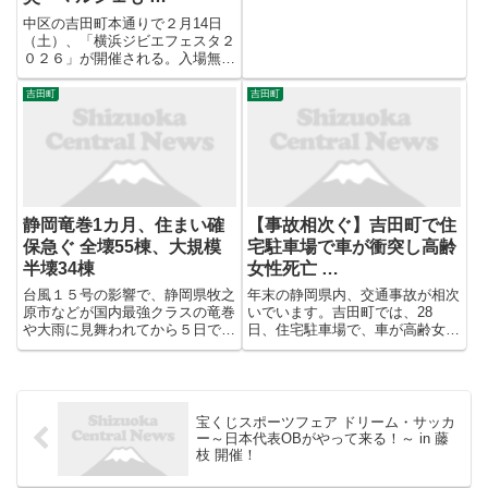
中区の吉田町本通りで２月14日
（土）、「横浜ジビエフェスタ２
０２６」が開催される。入場無
料。 県内産ジビエの普及と流通
促進を目的に実施。日頃からジビ
吉田町
吉田町
エを扱う飲食店約25店が趣向を
凝らした料理を提供するほか、後
援の神奈川猟友会と交流ができる
機...
静岡竜巻1カ月、住まい確
【事故相次ぐ】吉田町で住
保急ぐ 全壊55棟、大規模
宅駐車場で車が衝突し高齢
半壊34棟
女性死亡 …
台風１５号の影響で、静岡県牧之
年末の静岡県内、交通事故が相次
原市などが国内最強クラスの竜巻
いでいます。吉田町では、28
や大雨に見舞われてから５日で１
日、住宅駐車場で、車が高齢女性
カ月。同市では住宅の被害認定調
と衝突する事故があり、高齢女性
査が進み、これまでに全壊は５５
はその後、死亡しました。一方、
棟、大規模半壊は３４棟に上る。
同日、袋井市彦島の交差点で、乗
被災者の住まい確保が課題になっ
用車とバイクが出合い頭に衝突し
ており、県は仮設住宅の用意を
バイクの71歳の男性が重傷で
宝くじスポーツフェア ドリーム・サッカ
...
す。
ー～日本代表OBがやって来る！～ in 藤
枝 開催！