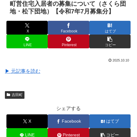
町営住宅入居者の募集について（さくら団
地・松下団地）【令和7年7月募集分】
X
Facebook
はてブ
LINE
Pinterest
コピー
2025.10.10
▶ 元記事を読む
吉田町
シェアする
X
Facebook
はてブ
LINE
Pinterest
コピー