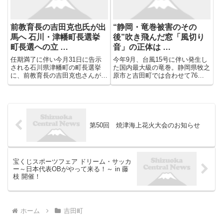
前教育長の吉田克也氏が出
“静岡・竜巻被害のその
馬へ 石川・津幡町長選挙
後”吹き飛んだ窓「風切り
町長選への立 …
音」の正体は …
任期満了に伴い今月31日に告示
今年9月、台風15号に伴い発生し
される石川県津幡町の町長選挙
た国内最大級の竜巻。静岡県牧之
に、前教育長の吉田克也さんが立
原市と吉田町では合わせて76棟
候補を表明しました。 前津幡町
が全壊、1700棟以上に被害が出
教育長・吉田 克也 氏： 「私のテ
ました。 バンキシャは、竜巻発
ーマとしては継承と発展、今を見
生の瞬間とみられる映像に残され
つめ未来を作る」 吉田さんは、
ていた「ピー」という高い音の分
石川県津幡町出身の68歳。 ...
析を専門家に依頼。その風は...
第50回 焼津海上花火大会のお知らせ
宝くじスポーツフェア ドリーム・サッカ
ー～日本代表OBがやって来る！～ in 藤
枝 開催！
ホーム
吉田町