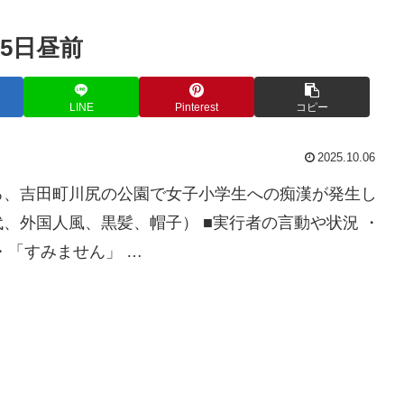
5日昼前
LINE
Pinterest
コピー
2025.10.06
ろ、吉田町川尻の公園で女子小学生への痴漢が発生し
、外国人風、黒髪、帽子） ■実行者の言動や状況 ・
・「すみません」 …