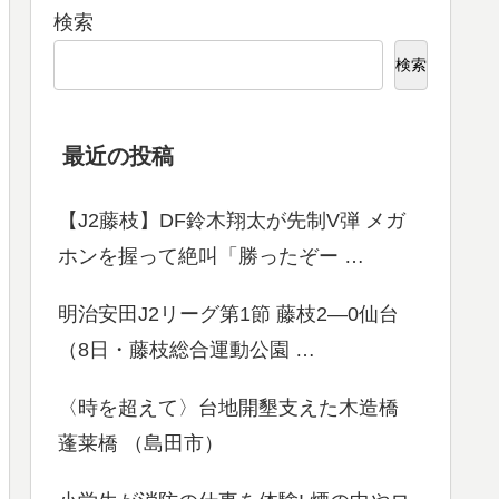
検索
検索
最近の投稿
【J2藤枝】DF鈴木翔太が先制V弾 メガ
ホンを握って絶叫「勝ったぞー …
明治安田J2リーグ第1節 藤枝2―0仙台
（8日・藤枝総合運動公園 …
〈時を超えて〉台地開墾支えた木造橋
蓬莱橋 （島田市）