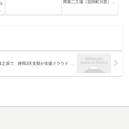
岡第二工場（吉田町川尻）で
ス
発生し、消防隊員ら四人が死
、
亡した火災で、レックが設け
ン
た事故調査委員会は、電気系
最
統のトラブルか、製品の原料
ャ
の「過炭酸ナトリウム」の発
し
火で出火した可能性があると
で
の報告...
牧之原で、静岡2区支部が支援クラウド …