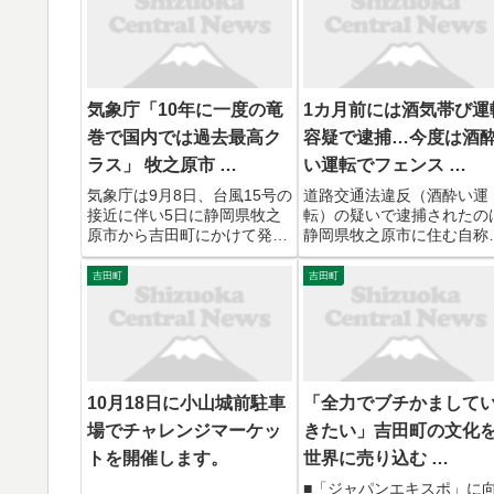
気象庁「10年に一度の竜
1カ月前には酒気帯び運
巻で国内では過去最高ク
容疑で逮捕…今度は酒
ラス」 牧之原市 …
い運転でフェンス …
気象庁は9月8日、台風15号の
道路交通法違反（酒酔い運
接近に伴い5日に静岡県牧之
転）の疑いで逮捕されたの
原市から吉田町にかけて発生
静岡県牧之原市に住む自称
した突風について竜巻と断定
会社員の男（３５）です。
しました。また、掛川市の突
は７日午前１時半ごろ、吉
吉田町
吉田町
風については「竜巻の可能性
町内を軽乗用車で酒酔い運
が高い」との見解を示してい
した疑いが持たれています
ます。 台風15号の接近に伴
警察によりますと、男は吉
い、牧之原市静波から吉田
町神戸の道路でゆるやかな
町...
カーブを...
10月18日に小山城前駐車
「全力でブチかまして
場でチャレンジマーケッ
きたい」吉田町の文化
トを開催します。
世界に売り込む …
■「ジャパンエキスポ」に