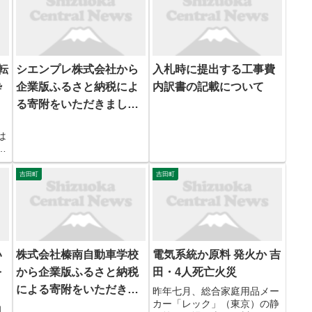
転
シエンプレ株式会社から
入札時に提出する工事費
酔
企業版ふるさと納税によ
内訳書の記載について
る寄附をいただきました
【令和7年9月30日】
は
・
男
田
吉田町
吉田町
転
。
田
左
い
株式会社榛南自動車学校
電気系統か原料 発火か 吉
を
から企業版ふるさと納税
田・4人死亡火災
による寄附をいただきま
昨年七月、総合家庭用品メー
カー「レック」（東京）の静
した【令和8年5月20日】
向