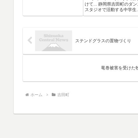
けて... 静岡県吉田町のダン
スタジオで活動する中学生
高校生が2026年7月、フラ
ス・パリで開催される世界
大級の日本文化の祭典「ジ
パンエキスポ」に招かれま
た。 【写真を見る】「全力
ステンドグラスの置物づくり
ブチかましていきたい...
竜巻被害を受けた
ホーム
吉田町