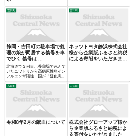
吉田町
吉田町
静岡・吉田町の駐車場で義
ネッツトヨタ静浜株式会社
理の娘が同居する義母を車
様から企業版ふるさと納税
でひく 義母は …
による寄附をいただきまし
た
北海道で３例目…養鶏場で死んで
いたニワトリから高病原性鳥イン
フルエンザ陽性 国が「疑似患
畜」と判定し約6300羽殺処分
へ 北海道由仁町 ニセ電話詐欺
吉田町
吉田町
被害 過去最悪の約５１億円 ８
割以上がオレオレ詐欺”ニセの逮
捕状を提示”増加 警察が注意呼
び...
令和8年2月の献血について
株式会社グローアップ様か
ら企業版ふるさと納税によ
る寄付をいただきました