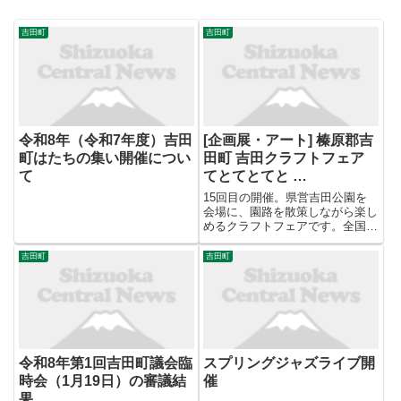
吉田町
吉田町
令和8年（令和7年度）吉田
[企画展・アート] 榛原郡吉
町はたちの集い開催につい
田町 吉田クラフトフェア
て
てとてとてと …
15回目の開催。県営吉田公園を
会場に、園路を散策しながら楽し
めるクラフトフェアです。全国か
ら参加の作家が自身で手作りの作
品を展示販売いたします。入場
吉田町
吉田町
料・駐車場は無料です。雨天でも
園路はコンクリートなので足元は
安心です。ぜひお越しください。
令和8年第1回吉田町議会臨
スプリングジャズライブ開
時会（1月19日）の審議結
催
果