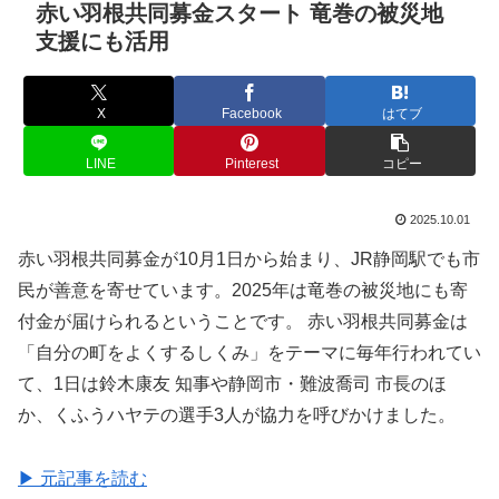
赤い羽根共同募金スタート 竜巻の被災地
支援にも活用
X
Facebook
はてブ
LINE
Pinterest
コピー
2025.10.01
赤い羽根共同募金が10月1日から始まり、JR静岡駅でも市
民が善意を寄せています。2025年は竜巻の被災地にも寄
付金が届けられるということです。 赤い羽根共同募金は
「自分の町をよくするしくみ」をテーマに毎年行われてい
て、1日は鈴木康友 知事や静岡市・難波喬司 市長のほ
か、くふうハヤテの選手3人が協力を呼びかけました。
▶ 元記事を読む