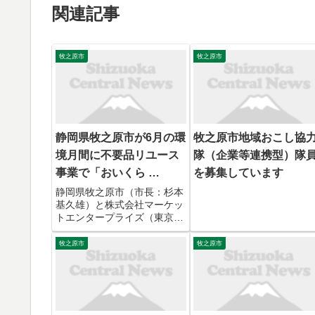
関連記事
牧之原市
牧之原市
静岡県牧之原市が6月の環
牧之原市地域おこし協
境月間に不要品リユース
隊（企業等連携型）隊
事業で「おいくら …
を募集しています
静岡県牧之原市（市長：杉本
基久雄）と株式会社マーケッ
トエンタープライズ（東京都
中央区、代表取締役社長：小
林 泰士、東証プライム・証券
牧之原市
牧之原市
コード3135、以下「マーケッ
トエンタープライズ」）は、
2025年6月25日（水）に、地
域社会における課題...