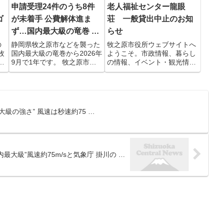
申請受理24件のうち8件
老人福祉センター龍眼
ゴ
が未着手 公費解体進ま
荘 一般貸出中止のお知
ず…国内最大級の竜巻 …
らせ
の
静岡県牧之原市などを襲った
牧之原市役所ウェブサイトへ
牧
国内最大級の竜巻から2026年
ようこそ。市政情報、暮らし
ハ
9月で1年です。 牧之原市は
の情報、イベント・観光情
行
被災した家屋などの公費解体
報、施策紹介、市議会情報な
ン
について、申請が受理された
ど。
24件のうち、未だ8件に着手
0万
できていないと発表しまし
生
た。 公費解体とは被災者に代
級の強さ” 風速は秒速約75 …
.
わって、自治体が業者へ解...
最大級”風速約75m/sと気象庁 掛川の …