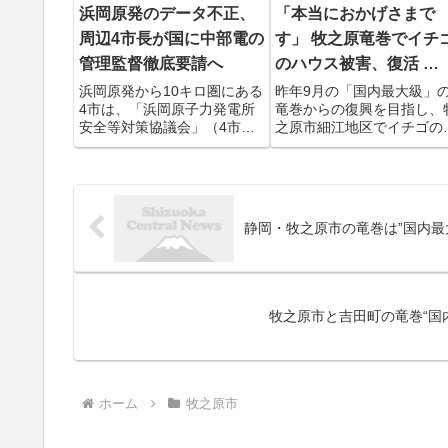
浜岡原発のデータ不正、
「本当におかげさまで
周辺4市長が国に中部電の
す」 牧之原竜巻でイチ
管理監督徹底要請へ
のハウス被害、復活 …
浜岡原発から10キロ圏にある
昨年9月の「国内最大級」
4市は、「浜岡原子力発電所
竜巻からの復興を目指し、
安全等対策協議会」（4市対
之原市細江地区でイチゴの
協）を構成。もともと事故が
ウス栽培を手がける杉山泰
起きたときの避難計画の具体
さん（41）がクラウドファ
化、充実化に向けて避難道の
ディング（CF）を始めたと
整備を求める要望活動を 財務
ころ、1カ月で目標額の30
省 や 国土交通省 を含めて予
円を突破した。3月5日で発
静岡・牧之原市の竜巻は”国内最大
定していたが、今回の不祥...
から半年。杉山さんは「皆..
牧之原市と吉田町の竜巻“国内
ホーム
牧之原市