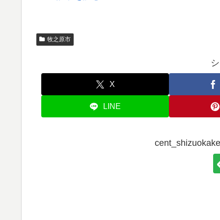
牧之原市
シ
X
LINE
cent_shizuo