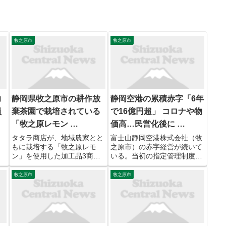
牧之原市
牧之原市
力
静岡県牧之原市の耕作放
静岡空港の累積赤字「6年
員
棄茶園で栽培されている
で16億円超」 コロナや物
「牧之原レモン …
価高…民営化後に …
タタラ商店が、地域農家とと
富士山静岡空港株式会社（牧
もに栽培する「牧之原レモ
之原市）の赤字経営が続いて
ン」を使用した加工品3商品
いる。当初の指定管理制度で
「牧之原レモネードのもと」
の運営から、２０１９年度に
「牧之原レモンゼリー」「牧
民営化してすぐに新型コロナ
牧之原市
牧之原市
之原レモンひんやりゼリー」
ウイルス禍が直撃。物価高や
の販売を開始した。 約10年
国際情勢の変化も重なり業績
前に始まった牧之原レモンの
は回復せず、累積 ...
取り組み 牧之原レモンは、日
47NEWSに掲載の記事・写真
本有...
の...