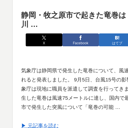
静岡・牧之原市で起きた竜巻は「
川 …
X
Facebook
はてブ
気象庁は静岡県で発生した竜巻について、風速
れると発表しました。 9月5日、台風15号
象庁は現地に職員を派遣して調査を行ってきま
生した竜巻は風速75メートルに達し、国内で
市で発生した突風について「竜巻の可能 …
▶ 元記事を読む