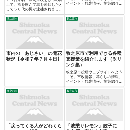
イベント・観光情報、施策紹介、
上で、酒を飲んで車を運転したと
市議会情報など。
して５０代の男が逮捕されまし
た。 酒気帯び運転の疑いで逮捕
されたのは、菊川市に住む、自
牧之原市
牧之原市
称・農業の男（５１）です。男は
25日午前0時半ころ、牧之原市内
で普通乗用車を酒気帯び運転した
疑...
市内の「あじさい」の開花
牧之原市で利用できる各種
状況【令和７年７月４日】
支援策を紹介します（※リ
ンク集）
牧之原市役所ウェブサイトへよう
こそ。市政情報、暮らしの情報、
イベント・観光情報、施策紹介、
市議会情報など。
牧之原市
牧之原市
「戻ってくる人がどれくら
「波乗りレモン」餃子に