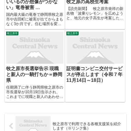
いいるのか想像がつかな
牧之原の高校生考案
い」竜巻被害 …
【読売新聞】 牧之原市発祥の新
名物「波乗りレモン」を広めよう
国内最大級の竜巻で静岡県牧之原
と、地元の女子高生が考案した
市や吉田町に被害が出てからまも
「波乗りレモン 餃子 （ ギョーザ
なく3か月です。住む場所を変え
） 」を味わえる料理が商品化さ
た人もいれば家を直して元の場所
れ、話題となっている。道の駅
で生活する人もいて、復旧は進ん
牧之原市
牧之原市
「そらっと牧之原」（同市坂部）
でいますが被災地からはいまも不
の「お茶の間食堂」で ...
安の声が聞こえてきます。 牧之
原市に住む平賀正廣さん。空き
家...
牧之原市長選挙告示 現職
証明書コンビニ交付サービ
と新人の一騎打ちか＝静岡
スが停止します（令和７年
県
11月14日～18日）
任期満了に伴う静岡県牧之原市の
市長選挙が10月19日告示され、
これまでに現職と新人のあわせて
2人が立候補の届け出を済ませて
います。 【動画】牧之原市長選
挙告示 現職と新人の一騎打ちか
＝静岡県 牧之原市長選に立候補
したのは届け出順に、新人で行...
牧之原市で利用できる各種支援策を紹介
します（※リンク集）